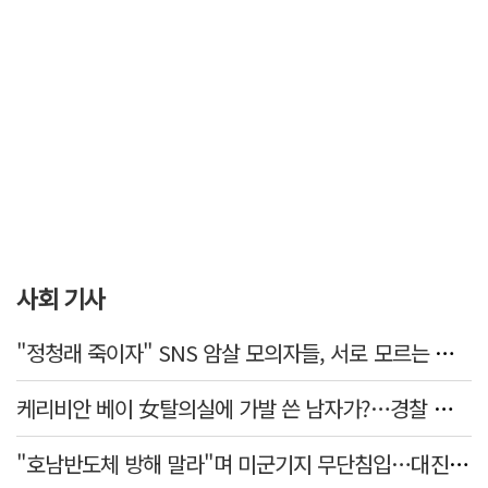
사회 기사
"정청래 죽이자" SNS 암살 모의자들, 서로 모르는 사이였다…檢송치
케리비안 베이 女탈의실에 가발 쓴 남자가?…경찰 추적 중
"호남반도체 방해 말라"며 미군기지 무단침입…대진연 회원 3명 '구속'