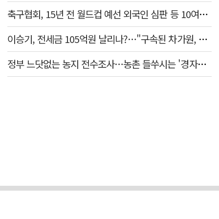
축구협회, 15년 전 월드컵 예선 외국인 심판 등 10여명에 '성 접대'
이승기, 전세금 105억원 날리나?…"구속된 차가원, 형사 범죄 영역"
정부 느닷없는 농지 전수조사…농촌 들쑤시는 '경자유전'의 칼날