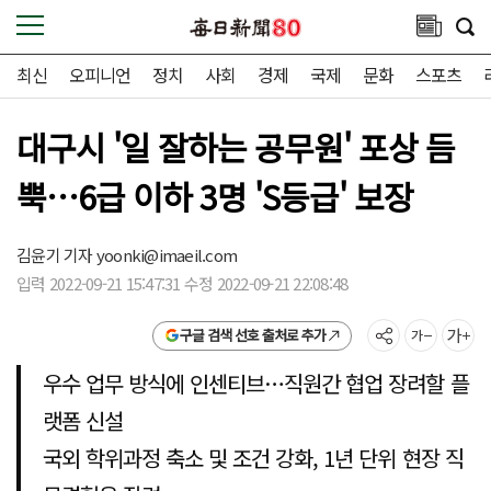
최신
오피니언
정치
사회
경제
국제
문화
스포츠
대구시 '일 잘하는 공무원' 포상 듬
뿍…6급 이하 3명 'S등급' 보장
김윤기 기자
yoonki@imaeil.com
입력 2022-09-21 15:47:31 수정 2022-09-21 22:08:48
구글 검색 선호 출처로 추가
우수 업무 방식에 인센티브…직원간 협업 장려할 플
랫폼 신설
국외 학위과정 축소 및 조건 강화, 1년 단위 현장 직