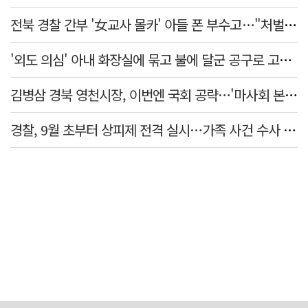
전북 경찰 간부 '女교사 몰카' 아들 폰 부수고…"처벌 못하는 사안" 내부망에 글
'외도 의심' 아내 화장실에 묶고 불에 달군 공구로 고문…남편 검거
김병삼 경북 영천시장, 이번엔 국회 공략…'마사회 본사 이전·광역교통망 확충' 요청
경찰, 9월 초부터 상피제 전격 실시…가족 사건 수사 못해