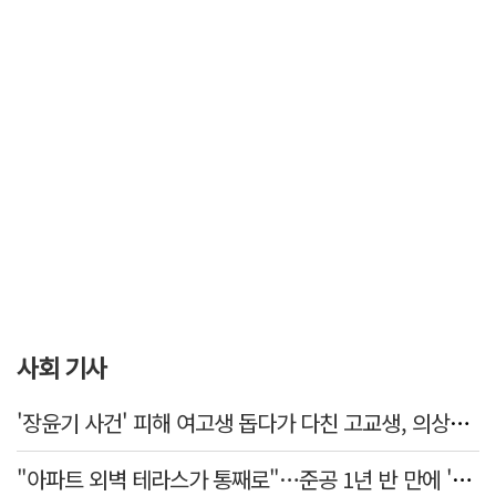
사회 기사
'장윤기 사건' 피해 여고생 돕다가 다친 고교생, 의상자 인정
"아파트 외벽 테라스가 통째로"…준공 1년 반 만에 '아찔 사고'