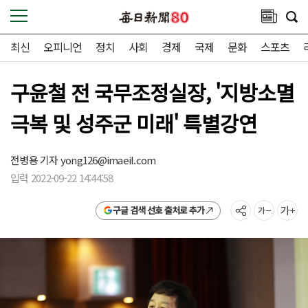
최신
오피니언
정치
사회
경제
국제
문화
스포츠
구윤철 전 국무조정실장, '지방소멸
극복 및 성주군 미래' 특별강연
전병용 기자
yong126@imaeil.com
입력 2022-09-22 14:44:58
구글 검색 선호 출처로 추가