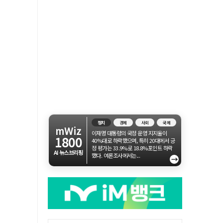
정치
경제
사회
국제
mWiz
이재명 대통령의 국정 운영 지지율이
1800
40%대로 하락했으며, 특히 20대에서 긍
정 평가는 33.9%로 18.8%포인트 하락
AI 뉴스브리핑
했다. 여론조사에서는...
→