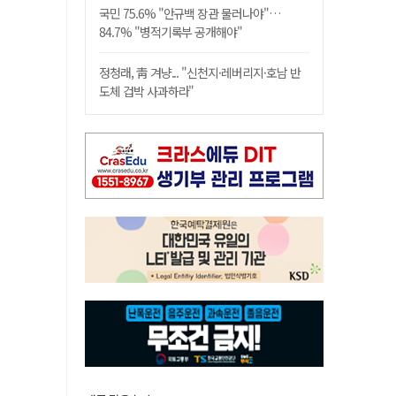
국민 75.6% "안규백 장관 물러나야"…
84.7% "병적기록부 공개해야"
정청래, 靑 겨냥... "신천지·레버리지·호남 반
도체 겁박 사과하라"