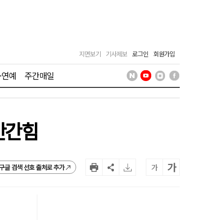
지면보기
기사제보
로그인
회원가입
·연예
주간매일
안간힘
가
가
구글 검색 선호 출처로 추가