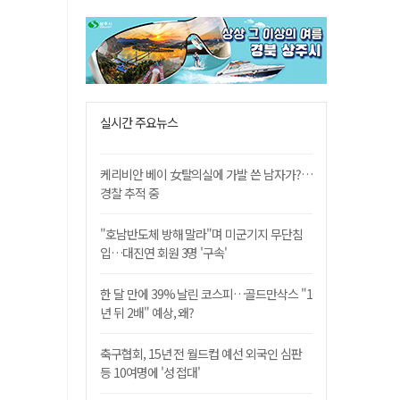
실시간 주요뉴스
케리비안 베이 女탈의실에 가발 쓴 남자가?…
경찰 추적 중
"호남반도체 방해 말라"며 미군기지 무단침
입…대진연 회원 3명 '구속'
한 달 만에 39% 날린 코스피…골드만삭스 "1
년 뒤 2배" 예상, 왜?
축구협회, 15년 전 월드컵 예선 외국인 심판
등 10여명에 '성 접대'