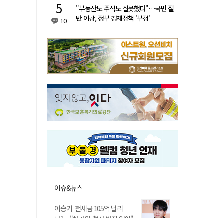
"부동산도 주식도 잘못했다"…국민 절
반 이상, 정부 경제정책 '부정'
10
이슈&뉴스
이승기, 전세금 105억 날리