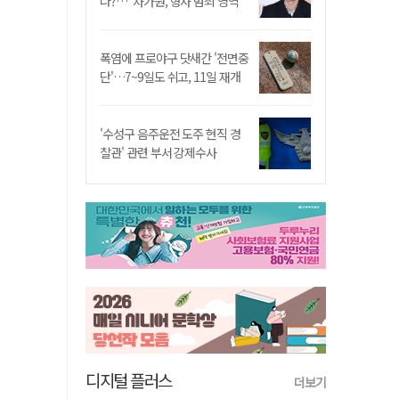
나?…"차가원, 형사 범죄 영역"
폭염에 프로야구 닷새간 '전면중
단'…7~9일도 쉬고, 11일 재개
'수성구 음주운전 도주 현직 경
찰관' 관련 부서 강제수사
디지털 플러스
더보기