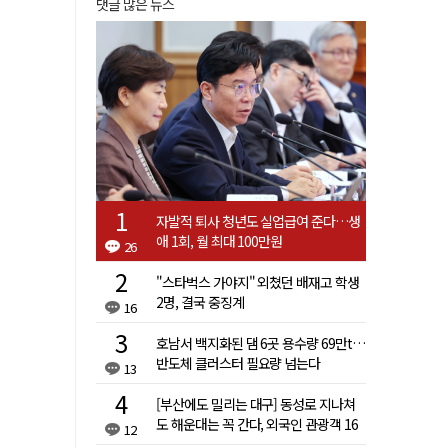
댓글 많은 뉴스
자발적 퇴사 청년도 실업급여 준다…생
애 1회, 월 최대 100만원
26
"스타벅스 가야지" 외쳤던 배재고 학생
2명, 결국 중징계
16
호남서 백지화된 댐 6곳 용수량 69만t…
반도체 클러스터 필요량 넘는다
13
[부산에도 밀리는 대구] 동성로 지나쳐
도 해운대는 꼭 간다, 외국인 관광객 16
12
배 차이