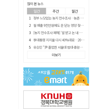
많이 본 뉴스
일간
주간
월간
정부 느닷없는 농지 전수조사…농촌 들쑤시는 '경자유전'의 칼날
월 매출 9천만원에도 문 닫는 영양 젖소농장… "일할 사람이 없어"
[농지 전수조사 폐해] '쌀 받고 논 내 준' 도지농 이제 어쩌나?
李대통령 지지율 다시 40%대로…20대는 18.8%p 급락
유승민 "尹 졸업한 서울대 법대·충암고도 없애야"…李 육사 통합 직격
[농지 전수조사 폐해] 농지값도 흔들리나…"도지 막히면 헐값 매물 나올 수도"
더보기
지역활성화 펀드 9호…포항 AI 데이터센터에 6천억 투입
국민 51.9% "李 대통령 재판 재개 필요하다"
경북 영천시, 9월부터 11월까지 반값 여행 혜택 제공
아쉬운 태클