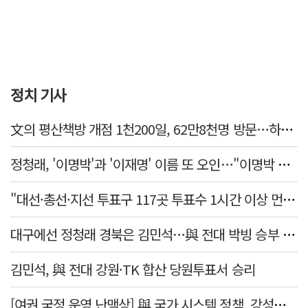
정치 기사
文의 평산책방 개점 1천200일, 62만8천명 방문…하루 평균 500명↑
정청래, '이명박'과 '이재명' 이름 또 오인…"이명박 대통령 임기안에 반도체 제품 출시"
"대선·총선·지선 투표구 117곳 투표수 1시간 이상 먼저 입력"
대구에선 정청래 경북은 김민석…與 전대 박빙 승부 이어간다
김민석, 與 전대 강원·TK 합산 당원투표서 승리
[여권 국정 운영 난맥상] 與 국가 시스템 정책, 강성층 결집에 의존