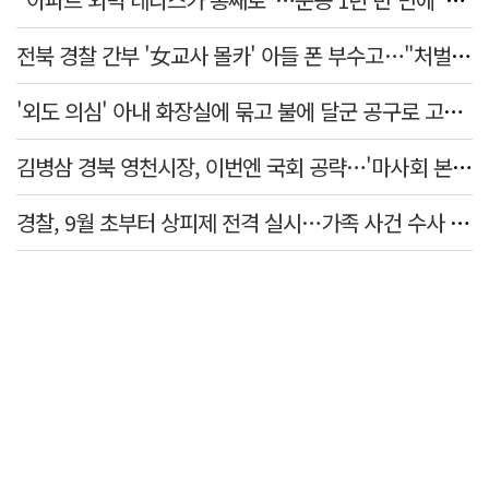
전북 경찰 간부 '女교사 몰카' 아들 폰 부수고…"처벌 못하는 사안" 내부망에 글
'외도 의심' 아내 화장실에 묶고 불에 달군 공구로 고문…남편 검거
김병삼 경북 영천시장, 이번엔 국회 공략…'마사회 본사 이전·광역교통망 확충' 요청
경찰, 9월 초부터 상피제 전격 실시…가족 사건 수사 못해