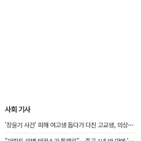
사회 기사
'장윤기 사건' 피해 여고생 돕다가 다친 고교생, 의상자 인정
"아파트 외벽 테라스가 통째로"…준공 1년 반 만에 '아찔 사고'