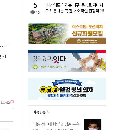
[부산에도 밀리는 대구] 동성로 지나쳐
도 해운대는 꼭 간다, 외국인 관광객 16
12
배 차이
 증액
력전
이슈&뉴스
'아동 성매매 혐의' 최영중 구속