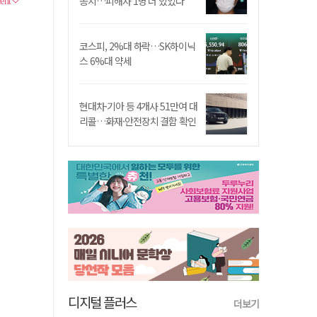
송치…피해자 1명 더 있었다
코스피, 2%대 하락…SK하이닉
스 6%대 약세
현대차·기아 등 4개사 51만여 대
리콜…화재·안전장치 결함 확인
디지털 플러스
더보기