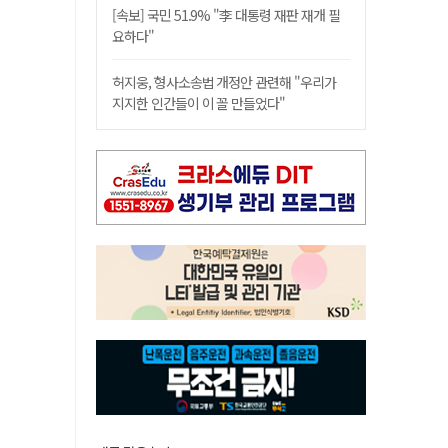
[속보] 국민 51.9% "李 대통령 재판 재개 필
요하다"
허지웅, 형사소송법 개정안 관련해 "우리가
지지한 인간들이 이 꼴 만들었다"