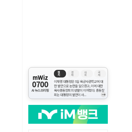
정
경
사
국
치
제
회
제
mWiz
0700
이재명 대통령은 5일 육군사관학교에 대
한 발언으로 논란을 일으켰고, 이에 대한
AI 뉴스브리핑
육사총동창회의 반발이 이어졌다. 총동창
→
회는 대통령의 발언이 사...