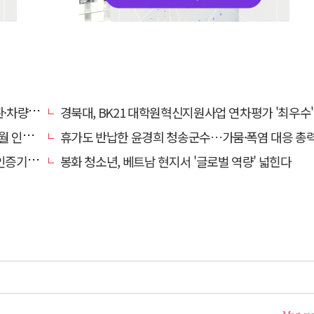
고 주의보
경북대, BK21 대학원혁신지원사업 연차평가 '최우수'… 6년 연속 사업비
와 통합
휴가도 반납한 윤경희 청송군수…가뭄·폭염 대응 총
관 선정
봉화 청소년, 베트남 현지서 '글로벌 역량' 넓힌다