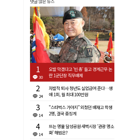
댓글 많은 뉴스
오발 막겠다고 '빈 총' 들고 경계근무 논
란 1군단장 직무배제
30
자발적 퇴사 청년도 실업급여 준다…생
애 1회, 월 최대 100만원
24
"스타벅스 가야지" 외쳤던 배재고 학생
2명, 결국 중징계
14
뜨는 명물 달성공원 새벽시장 '관광 명소
화' 해법은?
14