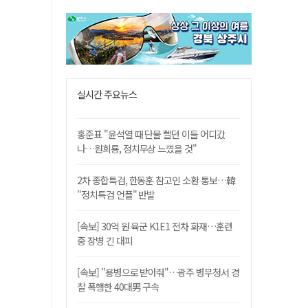
실시간 주요뉴스
홍준표 "윤석열 때 단물 빨던 이들 어디갔
나…원희룡, 정치무상 느꼈을 것"
2차 종합특검, 한동훈 참고인 소환 통보…韓
"정치특검 언플" 반발
[속보] 30억 원 육군 K1E1 전차 화재…훈련
중 장병 긴 대피
[속보] "용병으로 받아줘"…광주 병무청서 경
찰 폭행한 40대男 구속