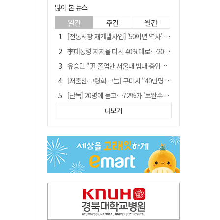
많이 본 뉴스
일간
주간
월간
[전통시장 재개발사업] '50여년 역사' 수성시장 자리에 25층 주상복합 들어선다
李대통령 지지율 다시 40%대로…20대는 18.8%p 급락
유승민 "尹 졸업한 서울대 법대·충암고도 없애야"…李 육사 통합 직격
[저출산·고령화 그늘] 구미시 "40만명 사수" 고령군 "3만명대 회복"
[단독] 20명에 묻고…72%가 '보완수사권 폐지'?
[전통시장 재개발사업] 신천시장 재개발, 준공 후에도 소송전
더보기
李대통령 "육사 출신이 또 쿠데타 할 수도"…육사 총동창회 "정치적 보복"
[인사]경상북도
"김용민, 흑백논리로 세상 보는 듯" 검찰 내부서 지탄
포항에 6천억원 규모 AI 데이터센터 들어선다