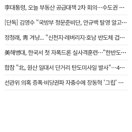
李대통령, 오늘 부동산 공급대책 2차 회의…수도권 공급안 논의
[단독] 김영수 "국방부 청문준비단, 안규백 탈영 알고있었다"
정청래, 靑 겨냥... "신천지·레버리지·호남 반도체 겁박 사과하라"
美해병대, 한국서 첫 자폭드론 실사격훈련…"한반도 지형 학습"
합참 "北, 원산 일대서 단거리 탄도미사일 발사"…42일 만
선관위 의혹 증폭·비당권파 자충수에 장동혁 '그립' 더 강해졌다