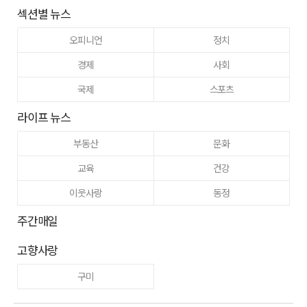
섹션별 뉴스
오피니언
정치
경제
사회
국제
스포츠
라이프 뉴스
부동산
문화
교육
건강
이웃사랑
동정
주간매일
고향사랑
구미