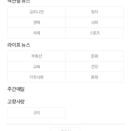
섹션별 뉴스
오피니언
정치
경제
사회
국제
스포츠
라이프 뉴스
부동산
문화
교육
건강
이웃사랑
동정
주간매일
고향사랑
구미