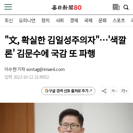
최신
오피니언
정치
사회
경제
국제
문화
스포츠
"文, 확실한 김일성주의자"…'색깔
론' 김문수에 국감 또 파행
이수현 기자
sontag@imaeil.com
입력 2022-10-12 21:49:52
구글 검색 선호 출처로 추가