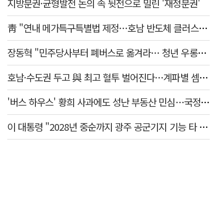
지방분권·균형발전 논의 속 뒷전으로 밀린 '재정분권'
靑 "연내 메가특구특별법 제정…호남 반도체 클러스터 속도"
장동혁 "민주당사부터 폐버스로 옮겨라… 청년 우롱하는 아무 말 대잔치"
호남·수도권 두고 與 최고 혈투 벌어진다…계파별 셈법은?
'버스 하우스' 황희 사과에도 성난 부동산 민심…국정 동력 빨간불
이 대통령 "2028년 중순까지 광주 공군기지 기능 타 기지 이전"