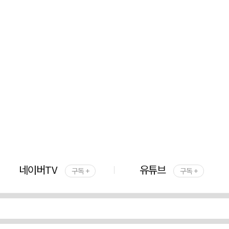
네이버TV
유튜브
구독 +
구독 +