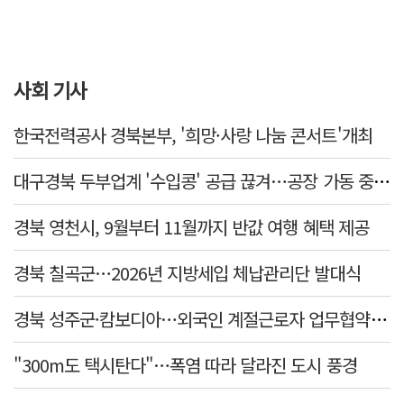
사회 기사
한국전력공사 경북본부, '희망·사랑 나눔 콘서트'개최
대구경북 두부업계 '수입콩' 공급 끊겨…공장 가동 중단 등 '존폐기로'
경북 영천시, 9월부터 11월까지 반값 여행 혜택 제공
경북 칠곡군…2026년 지방세입 체납관리단 발대식
경북 성주군·캄보디아…외국인 계절근로자 업무협약 체결
"300m도 택시탄다"…폭염 따라 달라진 도시 풍경