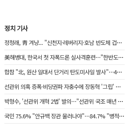
정치 기사
정청래, 靑 겨냥... "신천지·레버리지·호남 반도체 겁박 사과하라"
美해병대, 한국서 첫 자폭드론 실사격훈련…"한반도 지형 학습"
합참 "北, 원산 일대서 단거리 탄도미사일 발사"…42일 만
선관위 의혹 증폭·비당권파 자충수에 장동혁 '그립' 더 강해졌다
박형수, '선관위 개혁 2법' 발의…"선관위 국조 매년 실시"
국민 75.6% "안규백 장관 물러나야"…84.7% "병적기록부 공개해야"