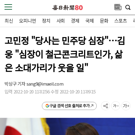
최신
오피니언
정치
사회
경제
국제
문화
스포츠
고민정 "당사는 민주당 심장"…김
웅 "심장이 철근콘크리트인가, 삶
은 소대가리가 웃을 일"
박상구 기자
sang9@imaeil.com
입력 2022-10-20 11:02:56 수정 2022-10-20 11:09:15
구글 검색 선호 출처로 추가