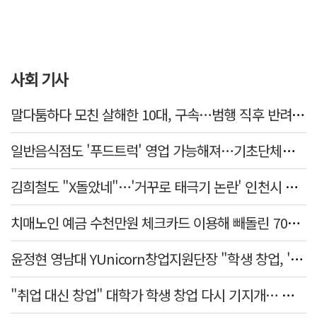
사회 기사
말다툼하다 모친 살해한 10대, 구속…범행 직후 반려견도 죽여
일반음식점도 '푸드트럭' 영업 가능해져…기초단체별 조례 개정 움직임
김희철도 "X돌았네"…'거꾸로 태극기 논란' 인천시 현수막, 이틀 만에 철거
치매노인 예금 수천만원 체크카드 이용해 빼돌린 70대 간병인, 집행유예
윤정현 영남대 YUnicorn창업지원단장 "학생 창업, '팀 빌딩'이 제일 중요"
"취업 대신 창업" 대학가 학생 창업 다시 기지개… 창업자·기업·매출 동반 성장