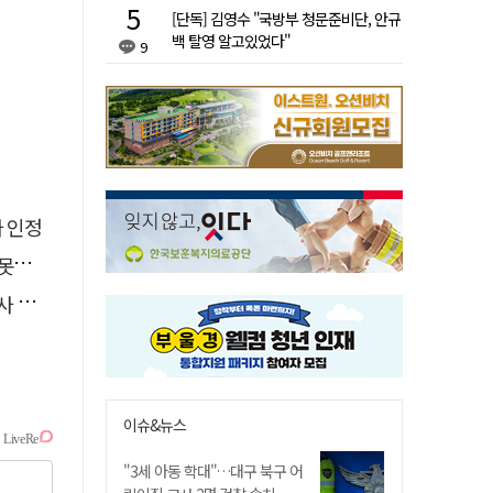
[단독] 김영수 "국방부 청문준비단, 안규
백 탈영 알고있었다"
9
자 인정
 글
요청
이슈&뉴스
"3세 아동 학대"…대구 북구 어