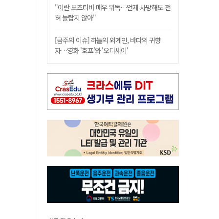
"이란 모즈타바 매우 위독…언제 사망해도 전
혀 놀랍지 않아"
[금주의 이슈] 하늘의 외계인, 바다의 귀향
자…영화 '호프'와 '오디세이'