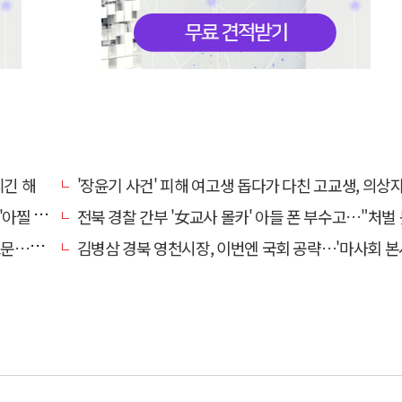
니긴 해
'장윤기 사건' 피해 여고생 돕다가 다친 고교생, 의상
 사고'
전북 경찰 간부 '女교사 몰카' 아들 폰 부수고…"처벌 못하는 사안" 내부망에
편 검거
김병삼 경북 영천시장, 이번엔 국회 공략…'마사회 본사 이전·광역교통망 확충' 