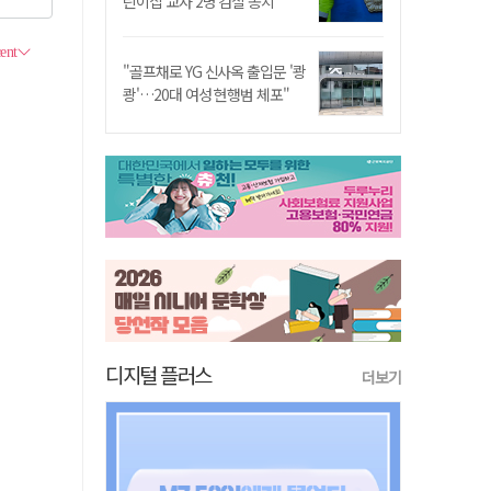
린이집 교사 2명 검찰 송치
"골프채로 YG 신사옥 출입문 '쾅
쾅'…20대 여성 현행범 체포"
디지털 플러스
더보기