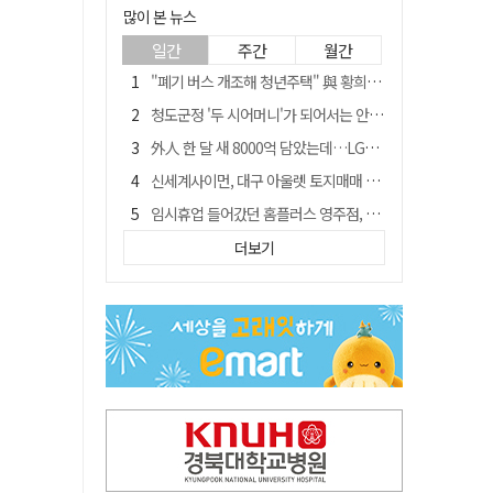
많이 본 뉴스
일간
주간
월간
"폐기 버스 개조해 청년주택" 與 황희…'딸 학비는 年 4200만원'
청도군정 '두 시어머니'가 되어서는 안된다
外人 한 달 새 8000억 담았는데…LG이노텍 목표주가는 왜 엇갈릴까
신세계사이먼, 대구 아울렛 토지매매 계약 체결… 사업 본궤도
임시휴업 들어갔던 홈플러스 영주점, 7일 영업 재개…지하 1층만 운영
SK하이닉스, 주당 375원 분기 배당 공시…"3분기 중 주주환원 방안 확정"
더보기
이의준 전 경북도 새마을봉사과장, 제28대 울릉군 부군수 취임
"상법개정해도 주주가 '봉'"…하이닉스 솔리다임 상장설에 술렁[개미와글와글]
전북 경찰 간부 '女교사 몰카' 아들 폰 부수고…"처벌 못하는 사안" 내부망에 글
노태악 출장에 부인 별도 일정 수행 직원도…보고서엔 '공식일정 참석'