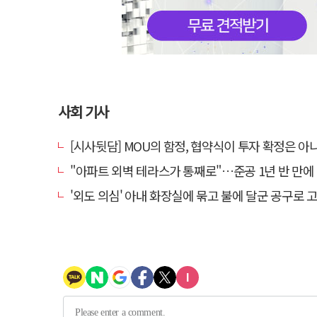
사회 기사
[시사뒷담] MOU의 함정, 협약식이 투자 확정은 아
"아파트 외벽 테라스가 통째로"…준공 1년 반 만에 '아찔
'외도 의심' 아내 화장실에 묶고 불에 달군 공구로 고문…남