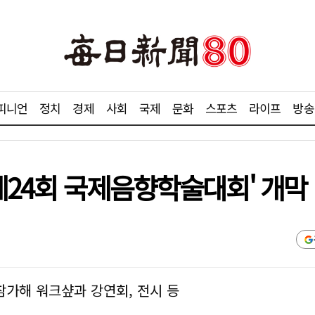
피니언
정치
경제
사회
국제
문화
스포츠
라이프
방송
'제24회 국제음향학술대회' 개막
 참가해 워크샾과 강연회, 전시 등