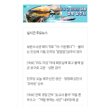
실시간 주요뉴스
보완수사권 폐지 직후 "야~기분좋다"?…불타
는 민심에 기름, 민주당 '말말말'[금주의 정치
舌전]
[속보] '외도 의심' 아내 화장실에 묶고 불에 달
군 공구로 고문…남편 검거
민주당 오늘 제주·인천 경선…정청래·김민석
'초박빙' 승부
[속보] 전북 경찰 간부 '女교사 몰카' 아들 폰
부수고…"처벌 못하는 사안" 내부망에 글