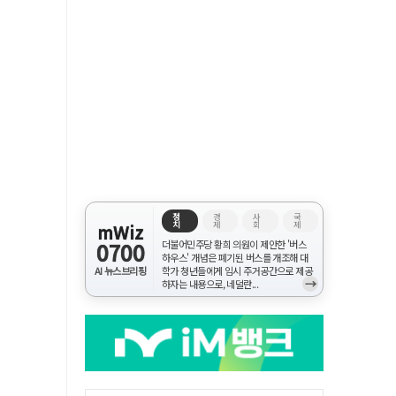
정
경
사
국
치
제
회
제
mWiz
0700
더불어민주당 황희 의원이 제안한 '버스
하우스' 개념은 폐기된 버스를 개조해 대
AI 뉴스브리핑
학가 청년들에게 임시 주거공간으로 제공
→
하자는 내용으로, 네덜란...