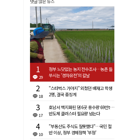
댓글 많은 뉴스
정부 느닷없는 농지 전수조사…농촌 들
쑤시는 '경자유전'의 칼날
29
"스타벅스 가야지" 외쳤던 배재고 학생
2명, 결국 중징계
18
호남서 백지화된 댐 6곳 용수량 69만t…
반도체 클러스터 필요량 넘는다
17
"부동산도 주식도 잘못했다"…국민 절
반 이상, 정부 경제정책 '부정'
10