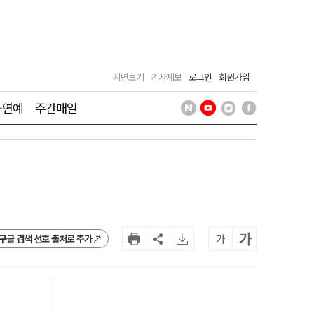
지면보기
기사제보
로그인
회원가입
·연예
주간매일
가
가
구글 검색 선호 출처로 추가