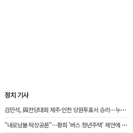
정치 기사
김민석, 與전당대회 제주·인천 당원투표서 승리…누적 득표는 '초박빙'
"내로남불·탁상공론"…황희 '버스 청년주택' 제안에 與 내부서도 쓴소리