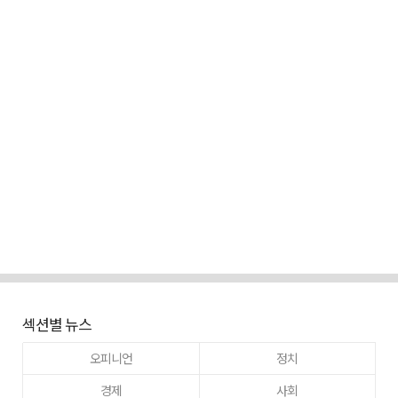
섹션별 뉴스
오피니언
정치
경제
사회