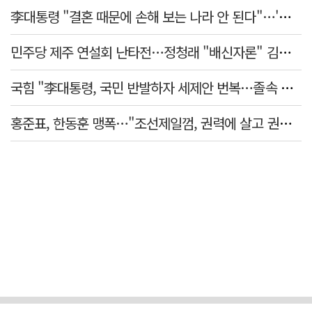
李대통령 "결혼 때문에 손해 보는 나라 안 된다"…'결혼 페널티' 22개 손본다
민주당 제주 연설회 난타전…정청래 "배신자론" 김민석 "관리 무능"
국힘 "李대통령, 국민 반발하자 세제안 번복…졸속 국정 즉각 중단"
홍준표, 한동훈 맹폭…"조선제일껌, 권력에 살고 권력에 죽었다"