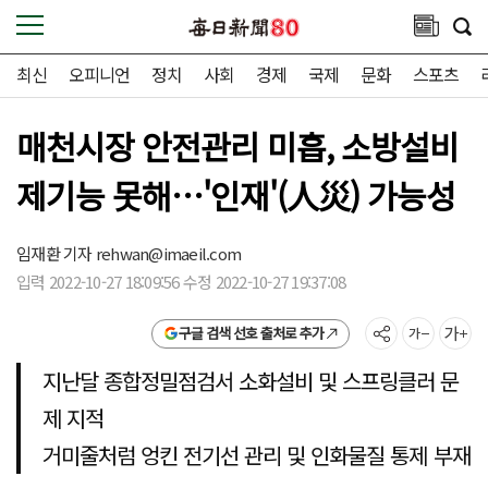
최신
오피니언
정치
사회
경제
국제
문화
스포츠
매천시장 안전관리 미흡, 소방설비
제기능 못해…'인재'(人災) 가능성
임재환 기자
rehwan@imaeil.com
입력 2022-10-27 18:09:56 수정 2022-10-27 19:37:08
구글 검색 선호 출처로 추가
지난달 종합정밀점검서 소화설비 및 스프링클러 문
제 지적
거미줄처럼 엉킨 전기선 관리 및 인화물질 통제 부재