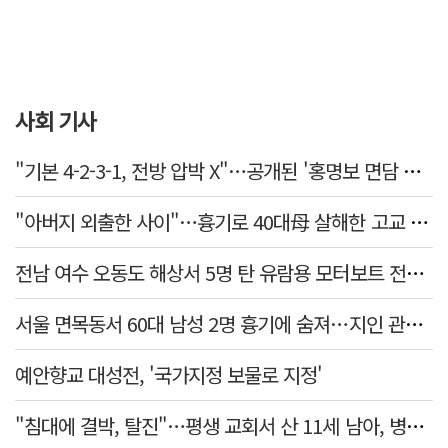
사회 기사
"기본 4-2-3-1, 전방 압박 X"…공개된 '홍명보 면담 수첩'
"아버지 외출한 사이"…흉기로 40대母 살해한 고교 자퇴생, 구속 기로에
전남 여수 오동도 해상서 5명 탄 유람용 모터보트 전복…2명 숨져
서울 면목동서 60대 남성 2명 흉기에 숨져…지인 관계로 추정
예안향교 대성전, '국가지정 보물로 지정'
"침대에 결박, 탈진"…평생 교회서 산 11세 남아, 병원 이송 끝 숨져