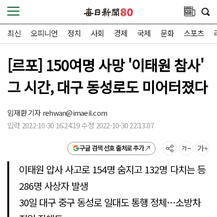
최신
오피니언
정치
사회
경제
국제
문화
스포츠
[르포] 150여명 사망 '이태원 참사'
그 시간, 대구 동성로도 미어터졌다
임재환 기자
rehwan@imaeil.com
입력 2022-10-30 16:24:19 수정 2022-10-30 22:13:07
구글 검색 선호 출처로 추가
이태원 압사 사고로 154명 숨지고 132명 다치는 등
286명 사상자 발생
30일 대구 중구 동성로 일대도 통행 정체…소방차