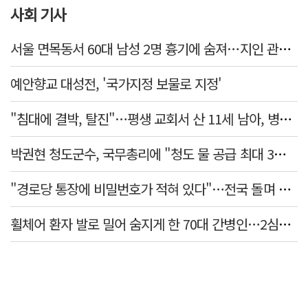
사회 기사
서울 면목동서 60대 남성 2명 흉기에 숨져…지인 관계로 추정
예안향교 대성전, '국가지정 보물로 지정'
"침대에 결박, 탈진"…평생 교회서 산 11세 남아, 병원 이송 끝 숨져
박권현 청도군수, 국무총리에 "청도 물 공급 최대 3만t 늘려달라"
"경로당 통장에 비밀번호가 적혀 있다"…전국 돌며 경로당 13곳 턴 30대 구속
휠체어 환자 발로 밀어 숨지게 한 70대 간병인…2심도 집행유예