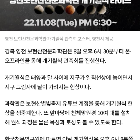
영천 보현산천문과학관 개기월식 관측회 포스터. 영천시 제공
경북 영천 보현산천문과학관은 8일 오후 6시 30분부터 온·
오프라인을 통해 개기월식 관측회를 진행한다.
개기월식은 태양과 달 사이에 지구가 일직선상에 놓이면서
지구 그림자에 달이 가려지는 현상이다.
과학관은 보현산별빛축제 유튜브 계정을 통해 개기월식 현
상을 생중계한다. 또 앞마당에 천체망원경 10여 대를 설치
해 월식 과정은 물론 목성과 토성도 볼 수 있도록 한다.
한국천문연구원에 따르면 이날 개기월식은 오후 6시 8분쯤