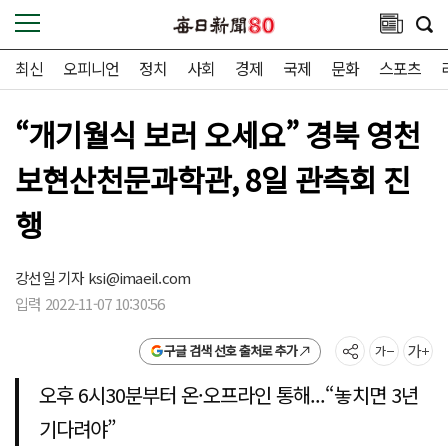
최신
오피니언
정치
사회
경제
국제
문화
스포츠
“개기월식 보러 오세요” 경북 영천
보현산천문과학관, 8일 관측회 진
행
강선일 기자
ksi@imaeil.com
입력 2022-11-07 10:30:56
구글 검색 선호 출처로 추가
오후 6시30분부터 온·오프라인 통해...“놓치면 3년
기다려야”