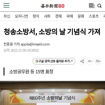
최신
오피니언
정치
사회
경제
국제
문화
스포츠
청송소방서, 소방의 날 기념식 가져
전종훈 기자
apple@imaeil.com
입력 2022-11-09 16:38:02
구글 검색 선호 출처로 추가
소방공무원 등 15명 표창