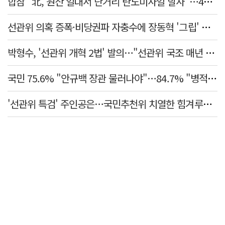
합참 "北, 원산 일대서 단거리 탄도미사일 발사"…42일 만
선관위 의혹 증폭·비당권파 자충수에 장동혁 '그립' 더 강해졌다
박형수, '선관위 개혁 2법' 발의…"선관위 국조 매년 실시"
국민 75.6% "안규백 장관 물러나야"…84.7% "병적기록부 공개해야"
'선관위 특검' 주인공은…국민추천위 치열한 힘겨루기 나설 듯