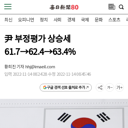
최신
오피니언
정치
사회
경제
국제
문화
스포츠
尹 부정평가 상승세
61.7→62.4→63.4%
황희진 기자
hhj@imaeil.com
입력 2022-11-14 08:24:28 수정 2022-11-14 08:45:46
구글 검색 선호 출처로 추가