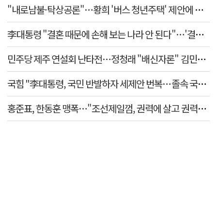
"내로남불·탁상공론"…황희 '버스 청년주택' 제안에 與 
李대통령 "결혼 때문에 손해 보는 나라 안 된다"…'결혼 페널
민주당 제주 연설회 난타전…정청래 "배신자론" 김민석 "
국힘 "李대통령, 국민 반발하자 세제안 번복…졸속 국정 즉
홍준표, 한동훈 맹폭…"조선제일껌, 권력에 살고 권력에 죽