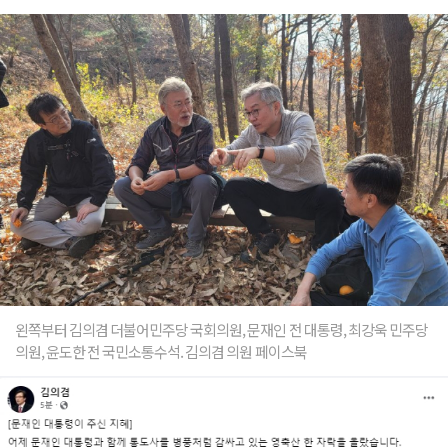
왼쪽부터 김의겸 더불어민주당 국회의원, 문재인 전 대통령, 최강욱 민주당
의원, 윤도한 전 국민소통수석. 김의겸 의원 페이스북