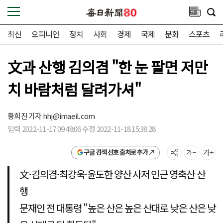
최신
오피니언
정치
사회
경제
국제
문화
스포츠
文과 산행 김의겸 "한 눈 팔면 저만
치 바람처럼 달려가셔"
황희진 기자
hhj@imaeil.com
입력 2022-11-17 09:48:06 수정 2022-11-18 15:38:28
구글 검색 선호 출처로 추가
文·김의겸·최강욱·윤도한 양산 사저 인근 영축산 산
행
문재인 전 대통령 "높은 산은 높은 산대로 낮은 산은 낮