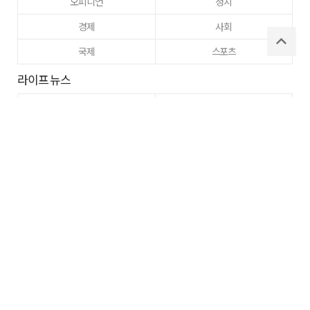
오피니언
정치
경제
사회
국제
스포츠
라이프 뉴스
부동산
문화
교육
건강
이웃사랑
동정
주간매일
고향사랑
구미
로그인