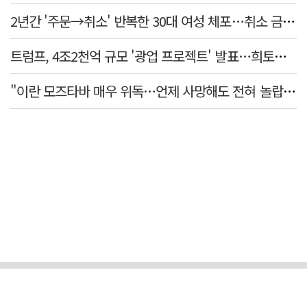
2년간 '주문→취소' 반복한 30대 여성 체포…취소 금액만 400억 원
트럼프, 4조2천억 규모 '광업 프로젝트' 발표…희토류 탈중국 속도
"이란 모즈타바 매우 위독…언제 사망해도 전혀 놀랍지 않아"