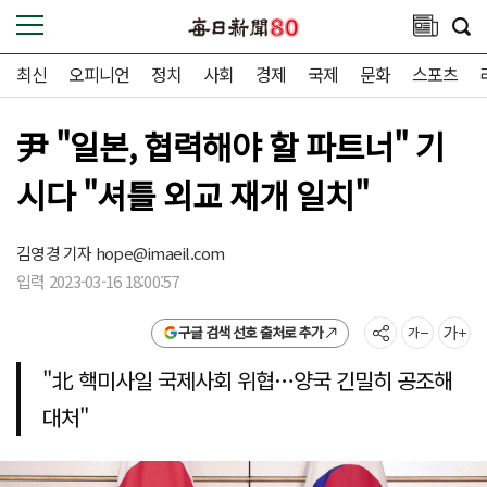
최신
오피니언
정치
사회
경제
국제
문화
스포츠
尹 "일본, 협력해야 할 파트너" 기
시다 "셔틀 외교 재개 일치"
김영경 기자
hope@imaeil.com
입력 2023-03-16 18:00:57
구글 검색 선호 출처로 추가
"北 핵미사일 국제사회 위협…양국 긴밀히 공조해
대처"