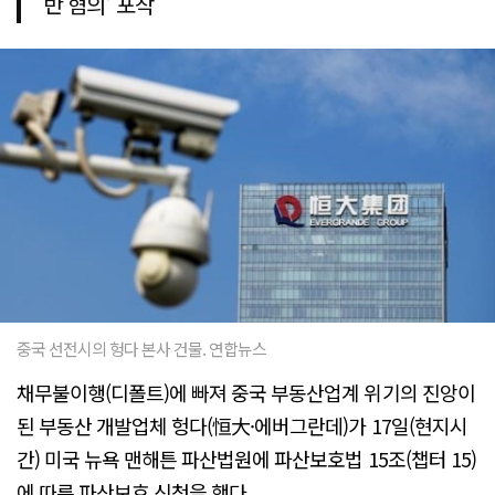
반 혐의' 포착
중국 선전시의 헝다 본사 건물. 연합뉴스
채무불이행(디폴트)에 빠져 중국 부동산업계 위기의 진앙이
된 부동산 개발업체 헝다(恒大·에버그란데)가 17일(현지시
간) 미국 뉴욕 맨해튼 파산법원에 파산보호법 15조(챕터 15)
에 따른 파산보호 신청을 했다.