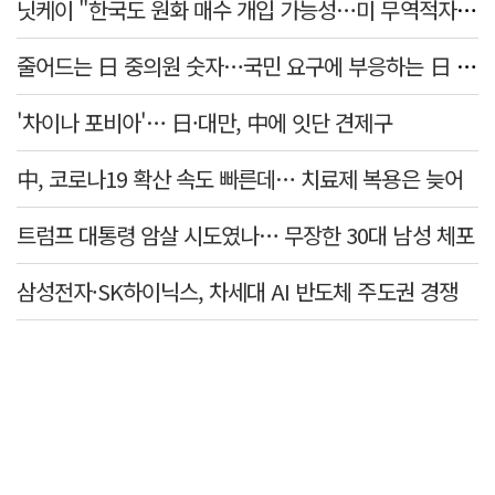
닛케이 "한국도 원화 매수 개입 가능성…미 무역적자 의식"
줄어드는 日 중의원 숫자…국민 요구에 부응하는 日 정치권
'차이나 포비아'… 日·대만, 中에 잇단 견제구
中, 코로나19 확산 속도 빠른데… 치료제 복용은 늦어
트럼프 대통령 암살 시도였나… 무장한 30대 남성 체포
삼성전자·SK하이닉스, 차세대 AI 반도체 주도권 경쟁