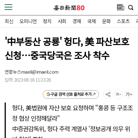
최신
오피니언
정치
사회
경제
국제
문화
스포츠
'中부동산 공룡' 헝다, 美 파산보호
신청…중국당국은 조사 착수
연합뉴스
maeil@imaeil.com
입력 2023-08-18 11:33:28
구글 검색 선호 출처로 추가
헝다, 美법원에 자산 보호 요청하며 "홍콩 등 구조조
정 협상 인정해달라"
中증권감독위, 헝다 주력 계열사 '정보공개 의무 위