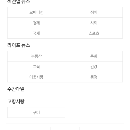
섹션별 뉴스
오피니언
정치
경제
사회
국제
스포츠
라이프 뉴스
부동산
문화
교육
건강
이웃사랑
동정
주간매일
고향사랑
구미