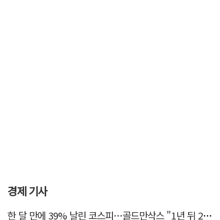
경제 기사
한 달 만에 39% 날린 코스피…골드만삭스 "1년 뒤 2배" 예상, 왜?