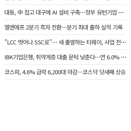
대동, 中 접고 대구에 AI 설비 구축…정부 유턴기업 선정
엘앤에프 2분기 흑자 전환…분기 최대 출하 실적 기록
"LCC 벗어나 SSC로"… 새 출발하는 티웨이, 사업 전략 발표
IBK기업은행, 취약계층 대출 문턱 낮춘다…연 6.0% 'i-ONE 햇살론 특례보증' 비대면 출시
코스피, 4.6% 급락 6,200대 마감…코스닥 닷새째 상승