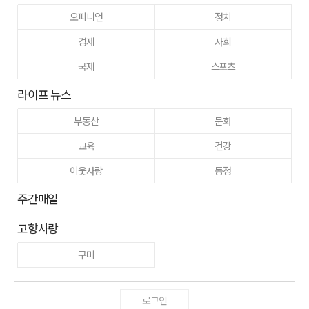
오피니언
정치
경제
사회
국제
스포츠
라이프 뉴스
부동산
문화
교육
건강
이웃사랑
동정
주간매일
고향사랑
구미
로그인