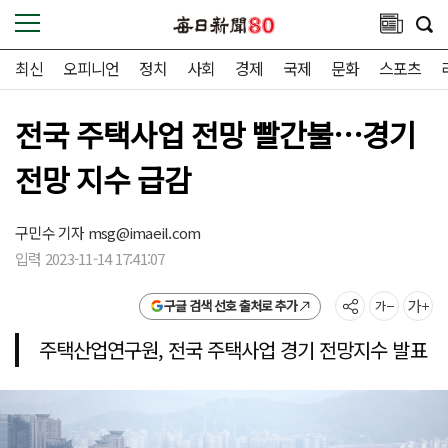
최신
오피니언
정치
사회
경제
국제
문화
스포츠
전국 주택사업 전망 빨간불…경기
전망 지수 급감
구민수 기자
msg@imaeil.com
입력 2023-11-14 17:41:07
구글 검색 선호 출처로 추가
주택산업연구원, 전국 주택사업 경기 전망지수 발표