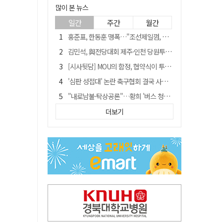
많이 본 뉴스
일간
주간
월간
홍준표, 한동훈 맹폭…"조선제일껌, 권력에 살고 권력에 죽었다"
김민석, 與전당대회 제주·인천 당원투표서 승리…누적 득표는 '초박빙'
[시사뒷담] MOU의 함정, 협약식이 투자 확정은 아니긴 해
'심판 성접대' 논란 축구협회 결국 사과…"깊이 반성, 쇄신하겠다"
"내로남불·탁상공론"…황희 '버스 청년주택' 제안에 與 내부서도 쓴소리
"경로당 통장에 비밀번호가 적혀 있다"…전국 돌며 경로당 13곳 턴 30대 구속
더보기
"침대에 결박, 탈진"…평생 교회서 산 11세 남아, 병원 이송 끝 숨져
예안향교 대성전, '국가지정 보물로 지정'
휠체어 환자 발로 밀어 숨지게 한 70대 간병인…2심도 집행유예
박권현 청도군수, 국무총리에 "청도 물 공급 최대 3만t 늘려달라"