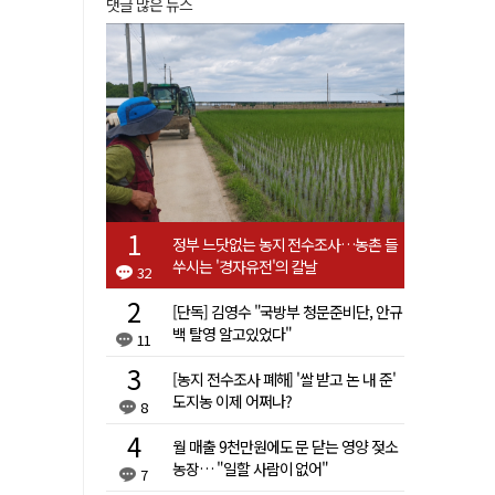
댓글 많은 뉴스
정부 느닷없는 농지 전수조사…농촌 들
쑤시는 '경자유전'의 칼날
32
[단독] 김영수 "국방부 청문준비단, 안규
백 탈영 알고있었다"
11
[농지 전수조사 폐해] '쌀 받고 논 내 준'
도지농 이제 어쩌나?
8
월 매출 9천만원에도 문 닫는 영양 젖소
농장… "일할 사람이 없어"
7