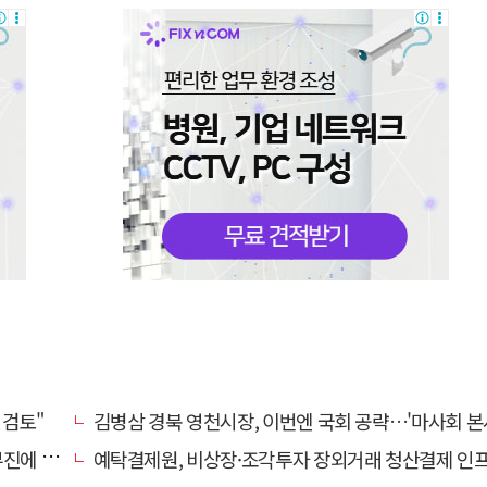
 검토"
김병삼 경북 영천시장, 이번엔 국회 공략…'마사회 본사 이전·광역교통망 확충' 
계 '뚝'
예탁결제원, 비상장·조각투자 장외거래 청산결제 인프라 구축 착수…연내