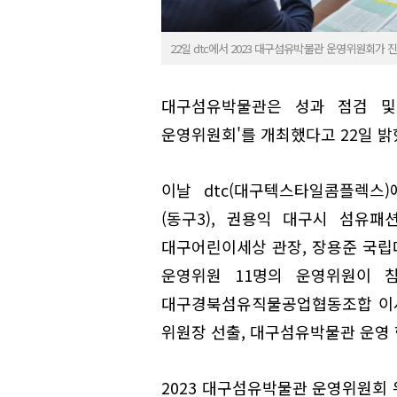
22일 dtc에서 2023 대구섬유박물관 운영위원회가 진행됐
대구섬유박물관은 성과 점검 및 
운영위원회'를 개최했다고 22일 밝
이날 dtc(대구텍스타일콤플렉스
(동구3), 권용익 대구시 섬유
대구어린이세상 관장, 장용준 국립
운영위원 11명의 운영위원이 
대구경북섬유직물공업협동조합 이사
위원장 선출, 대구섬유박물관 운영 
2023 대구섬유박물관 운영위원