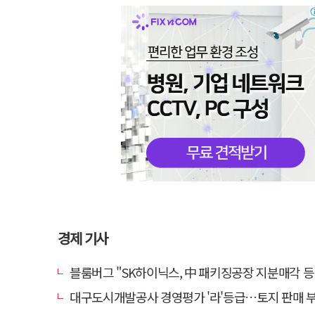
경제 기사
블룸버그 "SK하이닉스, 中 패키징공장 지분매각 등
대구도시개발공사 경영평가 '라'등급…토지 판매 부진에 1년 만에 두 단