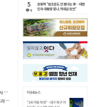
장동혁 "법조문도 안 봤다는 李…대한
민국 대통령 맞나, 역대급 망언"
6
요청
이슈&뉴스
 가동
"3세 아동 학대"…대구 북구 어