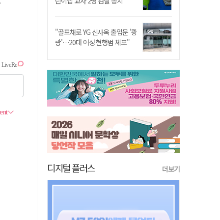
린이집 교사 2명 검찰 송치
?
"골프채로 YG 신사옥 출입문 '쾅
쾅'…20대 여성 현행범 체포"
디지털 플러스
더보기