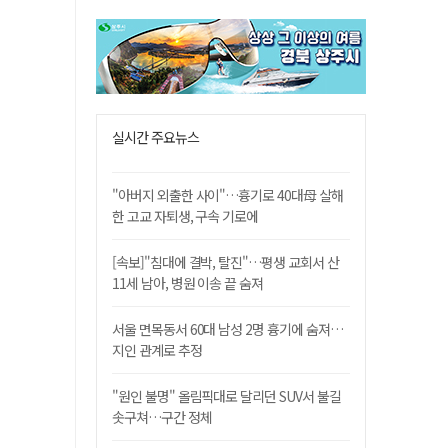
실시간 주요뉴스
"아버지 외출한 사이"…흉기로 40대母 살해
한 고교 자퇴생, 구속 기로에
[속보]"침대에 결박, 탈진"…평생 교회서 산
11세 남아, 병원 이송 끝 숨져
서울 면목동서 60대 남성 2명 흉기에 숨져…
지인 관계로 추정
"원인 불명" 올림픽대로 달리던 SUV서 불길
솟구쳐…구간 정체