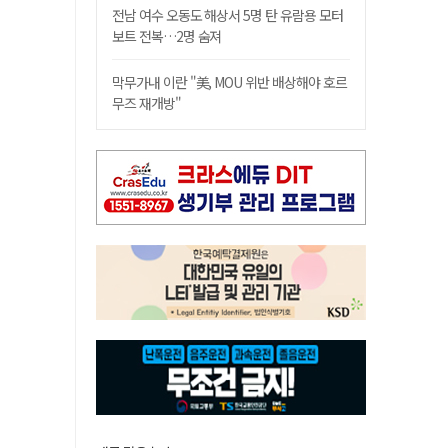
전남 여수 오동도 해상서 5명 탄 유람용 모터
보트 전복…2명 숨져
막무가내 이란 "美, MOU 위반 배상해야 호르
무즈 재개방"