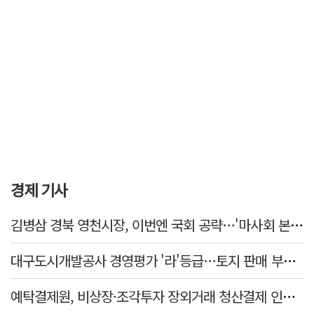
경제 기사
김병삼 경북 영천시장, 이번엔 국회 공략…'마사회 본사 이전·광역교통망 확충' 요청
대구도시개발공사 경영평가 '라'등급…토지 판매 부진에 1년 만에 두 단계 '뚝'
예탁결제원, 비상장·조각투자 장외거래 청산결제 인프라 구축 착수…연내 가동