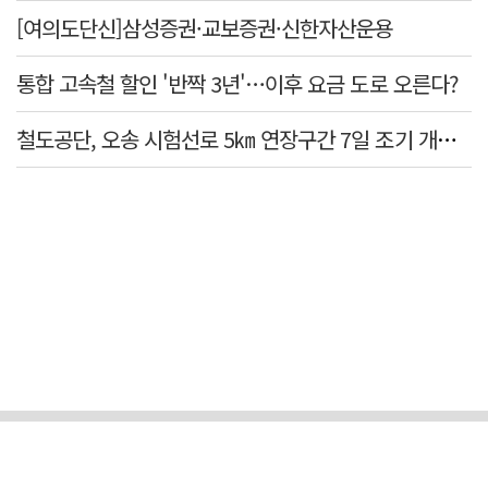
[여의도단신]삼성증권·교보증권·신한자산운용
통합 고속철 할인 '반짝 3년'…이후 요금 도로 오른다?
철도공단, 오송 시험선로 5㎞ 연장구간 7일 조기 개통…LA 메트로 사업 지원