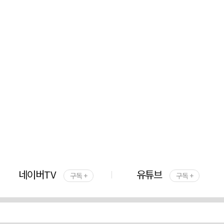
네이버TV
유튜브
구독 +
구독 +