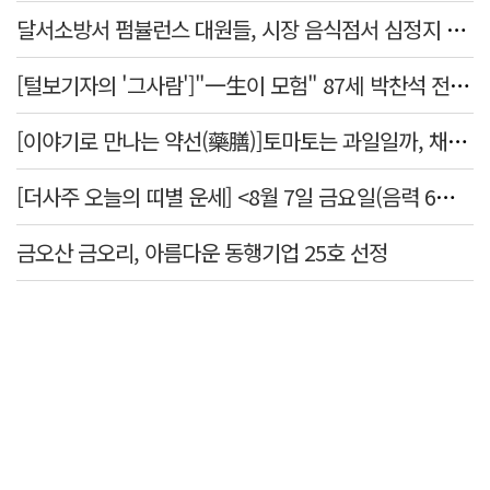
달서소방서 펌뷸런스 대원들, 시장 음식점서 심정지 환자 생명 살려
[털보기자의 '그사람']"一生이 모험" 87세 박찬석 전 경북대 총장
[이야기로 만나는 약선(藥膳)]토마토는 과일일까, 채소일까
[더사주 오늘의 띠별 운세] <8월 7일 금요일(음력 6월25일)>
금오산 금오리, 아름다운 동행기업 25호 선정