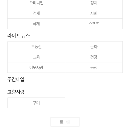
오피니언
정치
경제
사회
국제
스포츠
라이프 뉴스
부동산
문화
교육
건강
이웃사랑
동정
주간매일
고향사랑
구미
로그인