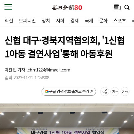
최신
오피니언
정치
사회
경제
국제
문화
스포츠
신협 대구·경북지역협의회, '1신협
1아동 결연사업'통해 아동후원
이찬민 기자
lchm1224@imaeil.com
입력 2023-11-22 17:58:08
구글 검색 선호 출처로 추가