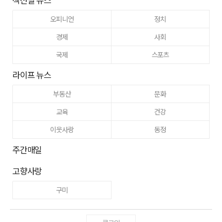
오피니언
정치
경제
사회
국제
스포츠
라이프 뉴스
부동산
문화
교육
건강
이웃사랑
동정
주간매일
고향사랑
구미