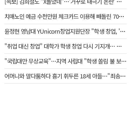
[속보] 김희철도 "X돌았네"…'거꾸로 태극기 논란' 인천시 현수막, 이틀 만에 철거
치매노인 예금 수천만원 체크카드 이용해 빼돌린 70대 간병인, 집행유예
윤정현 영남대 YUnicorn창업지원단장 "학생 창업, '팀 빌딩'이 제일 중요"
"취업 대신 창업" 대학가 학생 창업 다시 기지개… 창업자·기업·매출 동반 성장
"국립대만 무상교육"…지역 사립대 "학생 쏠림 불 보듯"
어머니와 말다툼하다 흉기 휘두른 18세 아들…"죄송하지 않나" 묻자 침묵