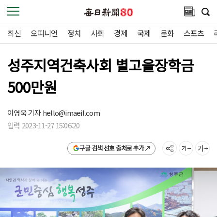
최신
오피니언
정치
사회
경제
국제
문화
스포츠
성주지역건축사회 별고을장학금
500만원
이영욱 기자
hello@imaeil.com
입력 2023-11-27 15:06:20
구글 검색 선호 출처로 추가