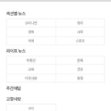
섹션별 뉴스
오피니언
정치
경제
사회
국제
스포츠
라이프 뉴스
부동산
문화
교육
건강
이웃사랑
동정
주간매일
고향사랑
구미