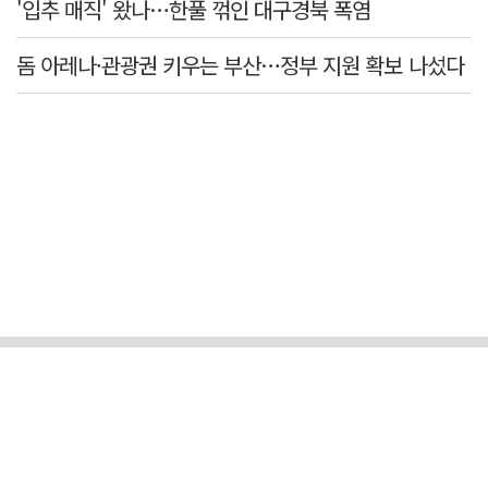
'입추 매직' 왔나…한풀 꺾인 대구경북 폭염
돔 아레나·관광권 키우는 부산…정부 지원 확보 나섰다