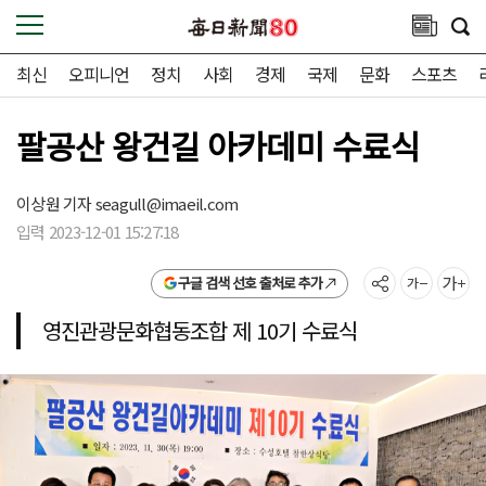
최신
오피니언
정치
사회
경제
국제
문화
스포츠
팔공산 왕건길 아카데미 수료식
이상원 기자
seagull@imaeil.com
입력 2023-12-01 15:27:18
구글 검색 선호 출처로 추가
영진관광문화협동조합 제 10기 수료식