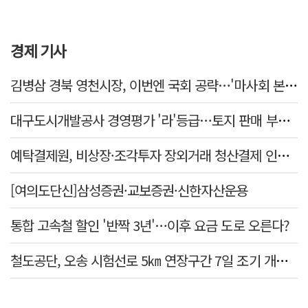
경제 기사
김병삼 경북 영천시장, 이번엔 국회 공략…'마사회 본사 이전·광역교통망 확충' 요청
대구도시개발공사 경영평가 '라'등급…토지 판매 부진에 1년 만에 두 단계 '뚝'
예탁결제원, 비상장·조각투자 장외거래 청산결제 인프라 구축 착수…연내 가동
[여의도단신]삼성증권·교보증권·신한자산운용
통합 고속철 할인 '반짝 3년'…이후 요금 도로 오른다?
철도공단, 오송 시험선로 5㎞ 연장구간 7일 조기 개통…LA 메트로 사업 지원