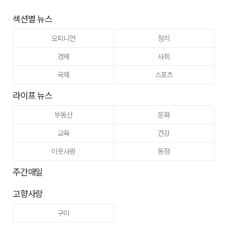
섹션별 뉴스
오피니언
정치
경제
사회
국제
스포츠
라이프 뉴스
부동산
문화
교육
건강
이웃사랑
동정
주간매일
고향사랑
구미