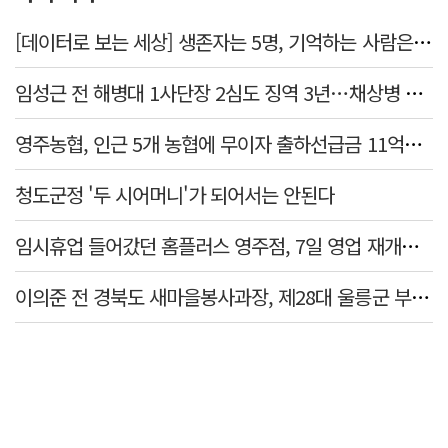
[데이터로 보는 세상] 생존자는 5명, 기억하는 사람은 늘었다
임성근 전 해병대 1사단장 2심도 징역 3년…채상병 순직 책임 유죄
영주농협, 인근 5개 농협에 무이자 출하선급금 11억원 지원…상생 유통망 강화
청도군정 '두 시어머니'가 되어서는 안된다
임시휴업 들어갔던 홈플러스 영주점, 7일 영업 재개…지하 1층만 운영
이의준 전 경북도 새마을봉사과장, 제28대 울릉군 부군수 취임