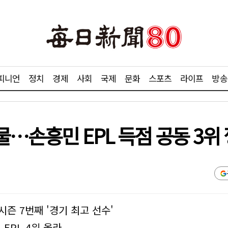
피니언
정치
경제
사회
국제
문화
스포츠
라이프
방송
…손흥민 EPL 득점 공동 3위
시즌 7번째 '경기 최고 선수'
EPL 4위 올라