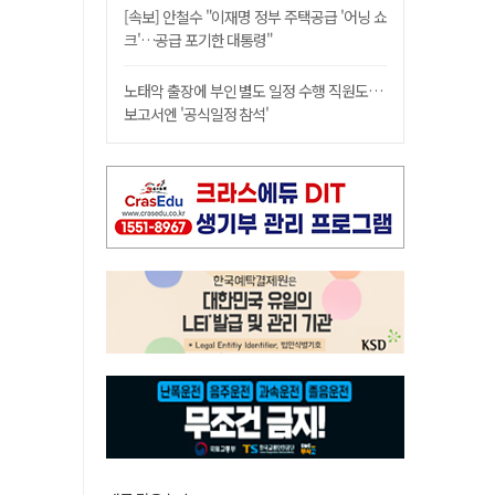
[속보] 안철수 "이재명 정부 주택공급 '어닝 쇼
크'…공급 포기한 대통령"
노태악 출장에 부인 별도 일정 수행 직원도…
보고서엔 '공식일정 참석'