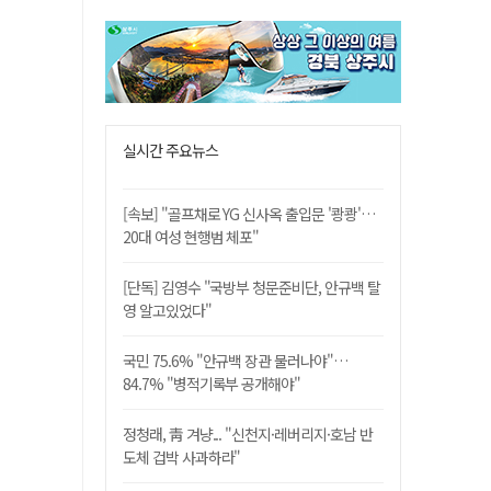
실시간 주요뉴스
[속보] "골프채로 YG 신사옥 출입문 '쾅쾅'…
20대 여성 현행범 체포"
[단독] 김영수 "국방부 청문준비단, 안규백 탈
영 알고있었다"
국민 75.6% "안규백 장관 물러나야"…
84.7% "병적기록부 공개해야"
정청래, 靑 겨냥... "신천지·레버리지·호남 반
도체 겁박 사과하라"