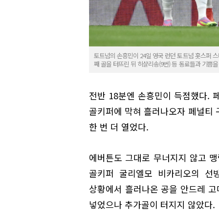
토트넘의 손흥민이 24일 영국 런던 토트넘 홋스퍼 스타디
째 골을 터뜨린 뒤 히샬리송(9번) 등 동료들과 기쁨을
전반 18분엔 손흥민이 득점했다. 
골키퍼에 막혀 흘러나오자 페널티 
한 번 더 열었다.
에버튼도 그대로 무너지지 않고 맹
골키퍼 굴리엘모 비카리오의 선방
상황에서 흘러나온 공을 안드레 고
넣었으나 추가골이 터지지 않았다.