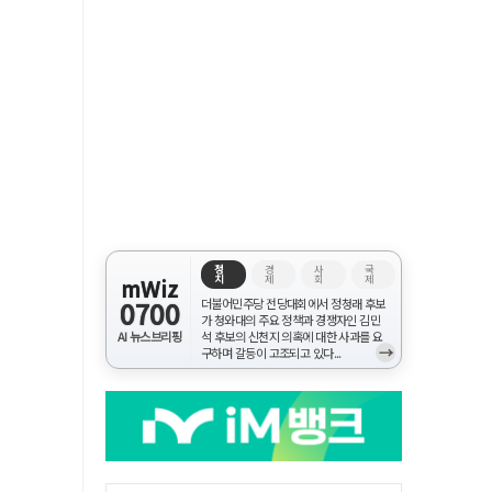
정
경
사
국
치
제
회
제
mWiz
0700
더불어민주당 전당대회에서 정청래 후보
가 청와대의 주요 정책과 경쟁자인 김민
AI 뉴스브리핑
석 후보의 신천지 의혹에 대한 사과를 요
→
구하며 갈등이 고조되고 있다...