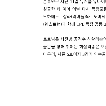
손흥민은 지난 11일 뉴캐슬 유나이
성공한 데 이어 이날 다시 득점포를
모하메드 살라(리버풀)와 도미닉
(웨스트햄)과 함께 EPL 득점 공동 
토트넘은 최전방 공격수 히샬리송이 
골문을 향해 뛰어든 히샬리송은 오
마무리, 시즌 5호이자 3경기 연속골