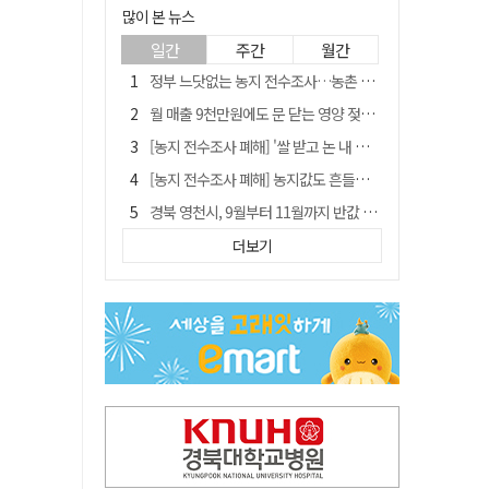
많이 본 뉴스
일간
주간
월간
정부 느닷없는 농지 전수조사…농촌 들쑤시는 '경자유전'의 칼날
월 매출 9천만원에도 문 닫는 영양 젖소농장… "일할 사람이 없어"
[농지 전수조사 폐해] '쌀 받고 논 내 준' 도지농 이제 어쩌나?
[농지 전수조사 폐해] 농지값도 흔들리나…"도지 막히면 헐값 매물 나올 수도"
경북 영천시, 9월부터 11월까지 반값 여행 혜택 제공
'솔리다임 IPO 추진설' SK하이닉스, 주가 9% 급락
더보기
국민 51.9% "李 대통령 재판 재개 필요하다"
[농지 전수조사 폐해] 실경작농·청년농 부담도 커진다
아쉬운 태클
김주수 전 의성군수 공덕비 결국 철거… 문화재법 위반 원상복구