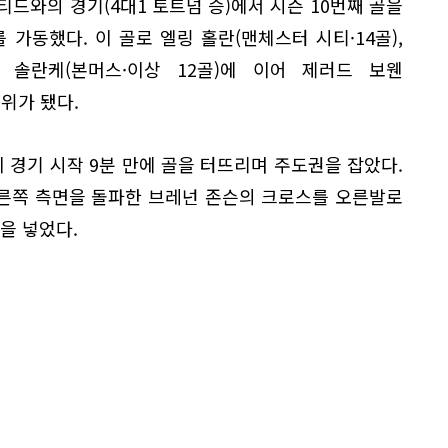
티드와의 경기(4대1 토트넘 승)에서 시즌 10번째 골을
 가동했다. 이 골로 엘링 홀란(맨체스터 시티·14골),
 솔란케(본머스·이상 12골)에 이어 제러드 보웬
3위가 됐다.
경기 시작 9분 만에 골을 터뜨리며 주도권을 잡았다.
른쪽 측면을 돌파한 브레넌 존슨의 크로스를 오른발로
을 넣었다.