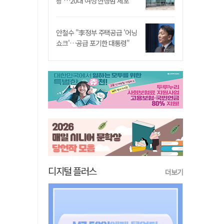
쾅'…20대 여성 현행범 체포"
안철수 "李정부 주택공급 '어닝
쇼크'…공급 포기한 대통령"
디지털 플러스
더보기