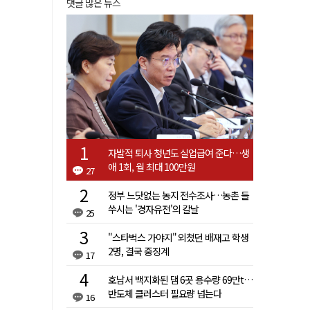
댓글 많은 뉴스
자발적 퇴사 청년도 실업급여 준다…생
애 1회, 월 최대 100만원
27
정부 느닷없는 농지 전수조사…농촌 들
쑤시는 '경자유전'의 칼날
25
"스타벅스 가야지" 외쳤던 배재고 학생
2명, 결국 중징계
17
호남서 백지화된 댐 6곳 용수량 69만t…
반도체 클러스터 필요량 넘는다
16