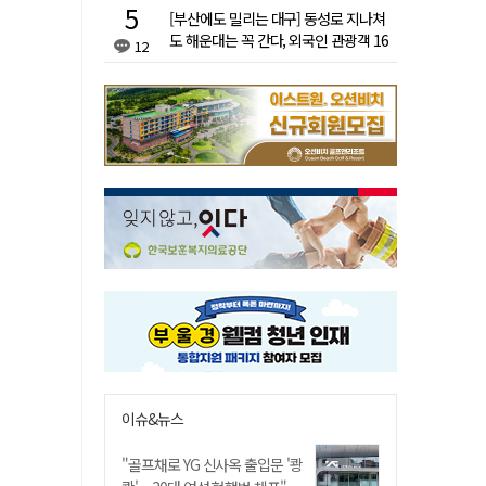
[부산에도 밀리는 대구] 동성로 지나쳐
도 해운대는 꼭 간다, 외국인 관광객 16
12
배 차이
이슈&뉴스
"골프채로 YG 신사옥 출입문 '쾅