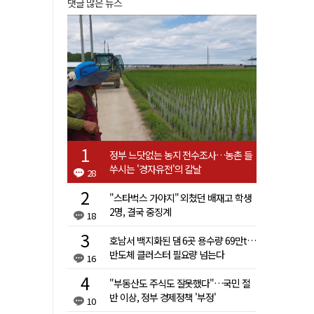
댓글 많은 뉴스
정부 느닷없는 농지 전수조사…농촌 들
쑤시는 '경자유전'의 칼날
28
"스타벅스 가야지" 외쳤던 배재고 학생
2명, 결국 중징계
18
호남서 백지화된 댐 6곳 용수량 69만t…
반도체 클러스터 필요량 넘는다
16
"부동산도 주식도 잘못했다"…국민 절
반 이상, 정부 경제정책 '부정'
10