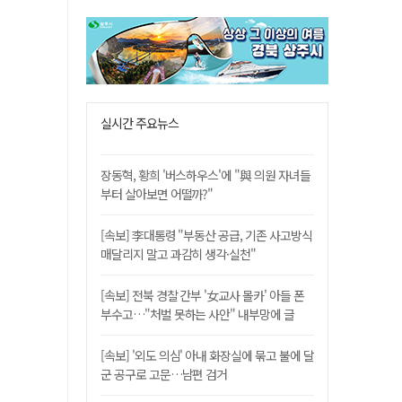
실시간 주요뉴스
장동혁, 황희 '버스하우스'에 "與 의원 자녀들
부터 살아보면 어떨까?"
[속보] 李대통령 "부동산 공급, 기존 사고방식
매달리지 말고 과감히 생각·실천"
[속보] 전북 경찰 간부 '女교사 몰카' 아들 폰
부수고…"처벌 못하는 사안" 내부망에 글
[속보] '외도 의심' 아내 화장실에 묶고 불에 달
군 공구로 고문…남편 검거