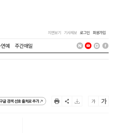
지면보기
기사제보
로그인
회원가입
·연예
주간매일
가
가
구글 검색 선호 출처로 추가