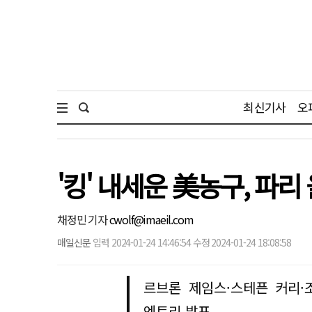
최신기사
오
'킹' 내세운 美농구, 파
채정민 기자
cwolf@imaeil.com
매일신문
입력 2024-01-24 14:46:54 수정 2024-01-24 18:08:58
르브론 제임스·스테픈 커리·
엔트리 발표