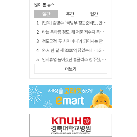
많이 본 뉴스
일간
주간
월간
[단독] 김영수 "국방부 청문준비단, 안규백 탈영 알고있었다"
타는 목마름 청도, 해 저문 저수지 둑에 군수가 서 있었다
청도군정 '두 시어머니'가 되어서는 안된다
外人 한 달 새 8000억 담았는데…LG이노텍 목표주가는 왜 엇갈릴까
임시휴업 들어갔던 홈플러스 영주점, 7일 영업 재개…지하 1층만 운영
신세계사이먼, 대구 아울렛 토지매매 계약 체결… 사업 본궤도
더보기
SK하이닉스, 주당 375원 분기 배당 공시…"3분기 중 주주환원 방안 확정"
"폐기 버스 개조해 청년주택" 與 황희…'딸 학비는 年 4200만원'
이의준 전 경북도 새마을봉사과장, 제28대 울릉군 부군수 취임
"상법개정해도 주주가 '봉'"…하이닉스 솔리다임 상장설에 술렁[개미와글와글]