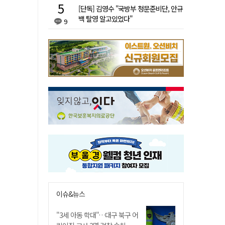
[단독] 김영수 "국방부 청문준비단, 안규
백 탈영 알고있었다"
9
이슈&뉴스
"3세 아동 학대"…대구 북구 어