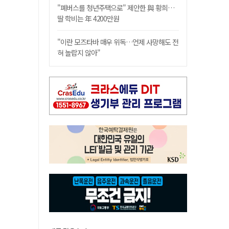
"폐버스를 청년주택으로" 제안한 與 황희…
딸 학비는 年 4200만원
"이란 모즈타바 매우 위독…언제 사망해도 전
혀 놀랍지 않아"