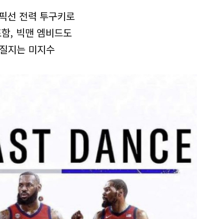
림픽선 전력 투구키로
포함, 빅맨 엠비드도
어질지는 미지수