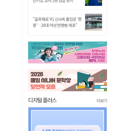
린이집 교사 2명 검찰 송치
"골프채로 YG 신사옥 출입문 '쾅
쾅'…20대 여성 현행범 체포"
디지털 플러스
더보기