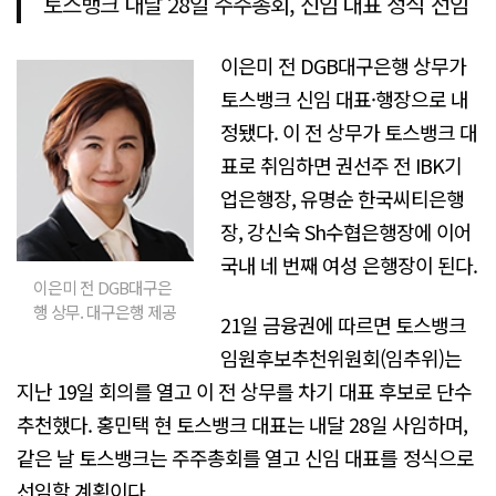
토스뱅크 내달 28일 주주총회, 신임 대표 정식 선임
이은미 전 DGB대구은행 상무가
토스뱅크 신임 대표·행장으로 내
정됐다. 이 전 상무가 토스뱅크 대
표로 취임하면 권선주 전 IBK기
업은행장, 유명순 한국씨티은행
장, 강신숙 Sh수협은행장에 이어
국내 네 번째 여성 은행장이 된다.
이은미 전 DGB대구은
행 상무. 대구은행 제공
21일 금융권에 따르면 토스뱅크
임원후보추천위원회(임추위)는
지난 19일 회의를 열고 이 전 상무를 차기 대표 후보로 단수
추천했다. 홍민택 현 토스뱅크 대표는 내달 28일 사임하며,
같은 날 토스뱅크는 주주총회를 열고 신임 대표를 정식으로
선임할 계획이다.