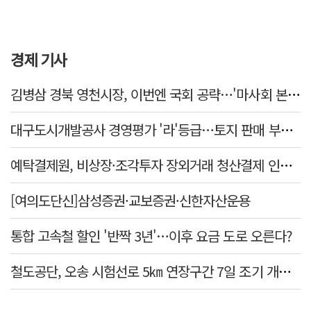
경제 기사
김병삼 경북 영천시장, 이번엔 국회 공략…'마사회 본사 이전·광역교통망 확충' 요청
대구도시개발공사 경영평가 '라'등급…토지 판매 부진에 1년 만에 두 단계 '뚝'
예탁결제원, 비상장·조각투자 장외거래 청산결제 인프라 구축 착수…연내 가동
[여의도단신]삼성증권·교보증권·신한자산운용
통합 고속철 할인 '반짝 3년'…이후 요금 도로 오른다?
철도공단, 오송 시험선로 5㎞ 연장구간 7일 조기 개통…LA 메트로 사업 지원