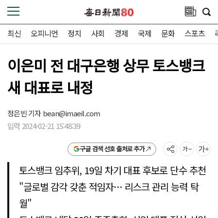
최신
오피니언
정치
사회
경제
국제
문화
스포츠
이은미 전 대구은행 상무 토스뱅크
새 대표로 내정
정은빈 기자
bean@imaeil.com
입력 2024-02-21 15:48:39
구글 검색 선호 출처로 추가
토스뱅크 임추위, 19일 차기 대표 후보로 단수 추천
"글로벌 감각 갖춘 적임자… 리스크 관리 능력 탁
월"