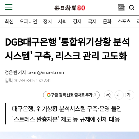
최신
오피니언
정치
사회
경제
국제
문화
스포츠
DGB대구은행 '통합위기상황 분석
시스템' 구축, 리스크 관리 고도화
정은빈 기자
bean@imaeil.com
입력 2024-03-05 17:22:41
구글 검색 선호 출처로 추가
대구은행, 위기상황 분석시스템 구축·운영 돌입
'스트레스 완충자본' 제도 등 규제에 선제 대응