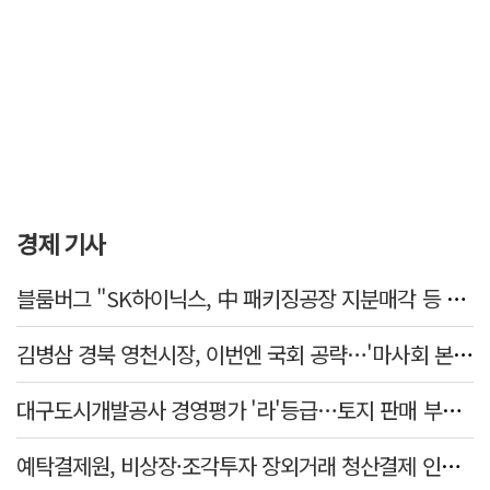
경제 기사
블룸버그 "SK하이닉스, 中 패키징공장 지분매각 등 검토"
김병삼 경북 영천시장, 이번엔 국회 공략…'마사회 본사 이전·광역교통망 확충' 요청
대구도시개발공사 경영평가 '라'등급…토지 판매 부진에 1년 만에 두 단계 '뚝'
예탁결제원, 비상장·조각투자 장외거래 청산결제 인프라 구축 착수…연내 가동