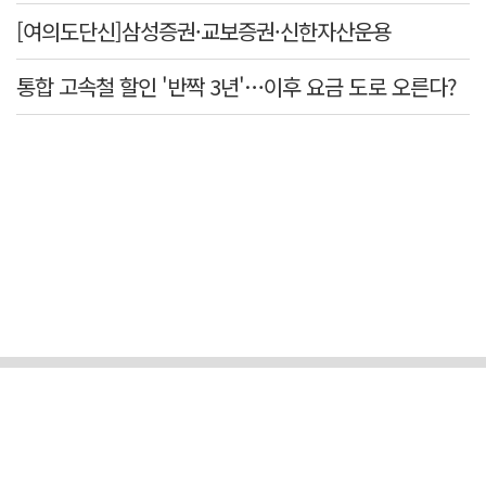
[여의도단신]삼성증권·교보증권·신한자산운용
통합 고속철 할인 '반짝 3년'…이후 요금 도로 오른다?