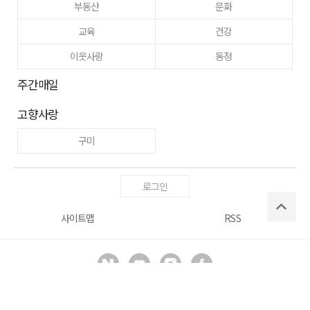
부동산
문화
교육
건강
이웃사랑
동정
주간매일
고향사랑
구미
로그인
사이트맵
RSS
Copyright ⓒ
매일신문사
All right reserved