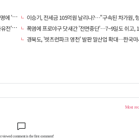
 접대'
이승기, 전세금 105억원 날리나?…"구속된 차가원, 형사 범죄 
의 칼날
폭염에 프로야구 닷새간 '전면중단'…7~9일도 쉬고, 11일
경북도, '렛츠런파크 영천' 발판 말산업 확대…한국마사회 유치도 