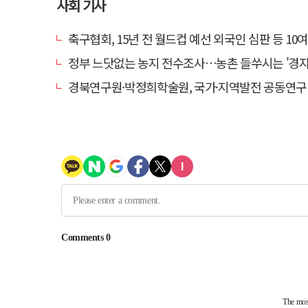
사회 기사
축구협회, 15년 전 월드컵 예선 외국인 심판 등 10여명에 '성
정부 느닷없는 농지 전수조사…농촌 들쑤시는 '경자유전'
경북연구원·박정희학술원, 국가·지역발전 공동연구