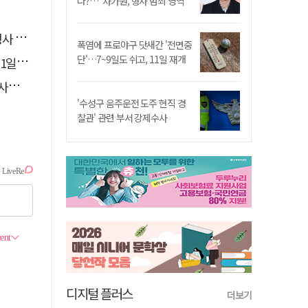
나?…"차가원, 형사 범죄 영역"
영역"
폭염에 프로야구 닷새간 '전면중
단'…7~9일도 쉬고, 11일 재개
 재개
총력
'수성구 음주운전 도주 현직 경
찰관' 관련 부서 강제수사
디지털 플러스
더보기