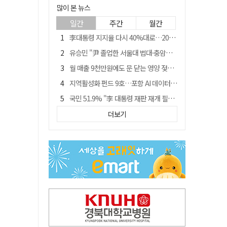
많이 본 뉴스
일간
주간
월간
李대통령 지지율 다시 40%대로…20대는 18.8%p 급락
유승민 "尹 졸업한 서울대 법대·충암고도 없애야"…李 육사 통합 직격
월 매출 9천만원에도 문 닫는 영양 젖소농장… "일할 사람이 없어"
지역활성화 펀드 9호…포항 AI 데이터센터에 6천억 투입
국민 51.9% "李 대통령 재판 재개 필요하다"
경북 영천시, 9월부터 11월까지 반값 여행 혜택 제공
더보기
아쉬운 태클
'솔리다임 IPO 추진설' SK하이닉스, 주가 9% 급락
경찰, 홍명보 선임 의혹 수사…대한축구협회 전격 압수수색
"김용민, 흑백논리로 세상 보는 듯" 검찰 내부서 지탄