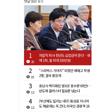
댓글 많은 뉴스
자발적 퇴사 청년도 실업급여 준다…생
애 1회, 월 최대 100만원
25
"스타벅스 가야지" 외쳤던 배재고 학생
2명, 결국 중징계
15
호남서 백지화된 댐 6곳 용수량 69만t…
반도체 클러스터 필요량 넘는다
12
[부산에도 밀리는 대구] 동성로 지나쳐
도 해운대는 꼭 간다, 외국인 관광객 16
12
배 차이