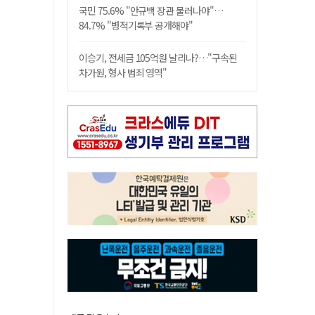
국민 75.6% "안규백 장관 물러나야"…
84.7% "병적기록부 공개해야"
이승기, 전세금 105억원 날리나?…"구속된
차가원, 형사 범죄 영역"