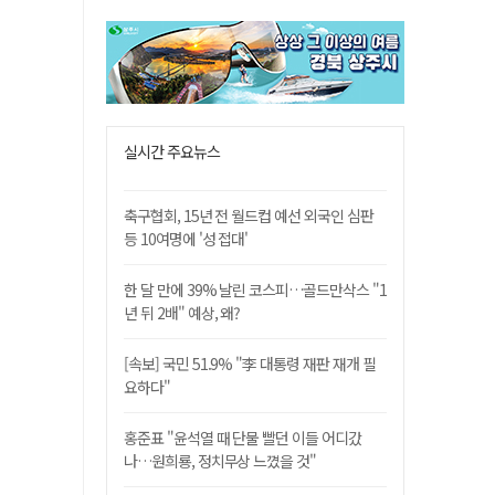
실시간 주요뉴스
축구협회, 15년 전 월드컵 예선 외국인 심판
등 10여명에 '성 접대'
한 달 만에 39% 날린 코스피…골드만삭스 "1
년 뒤 2배" 예상, 왜?
[속보] 국민 51.9% "李 대통령 재판 재개 필
요하다"
홍준표 "윤석열 때 단물 빨던 이들 어디갔
나…원희룡, 정치무상 느꼈을 것"