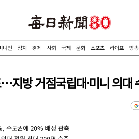
피니언
정치
경제
사회
국제
문화
스포츠
라이프
방송
표…지방 거점국립대·미니 의대 
, 수도권에 20% 배정 관측
 의대 정원 최대 200명 수준