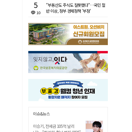
"부동산도 주식도 잘못했다"…국민 절
반 이상, 정부 경제정책 '부정'
10
이슈&뉴스
이승기, 전세금 105억 날리