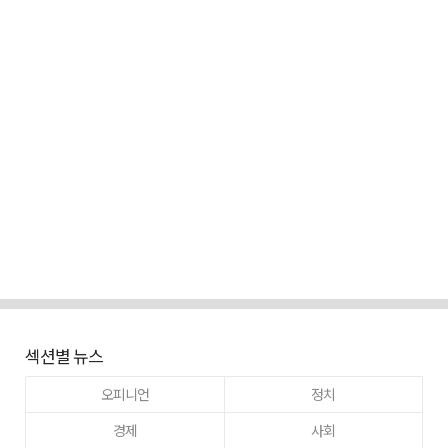
섹션별 뉴스
오피니언
정치
경제
사회