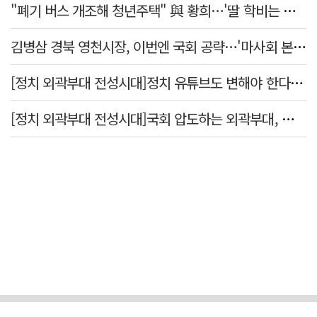
"폐기 버스 개조해 청년주택" 與 황희…'딸 학비는 年 4200만원'
김병삼 경북 영천시장, 이번엔 국회 공략…'마사회 본사 이전·광역교통망 확충' 요청
[정치 외곽부대 전성시대]정치 유튜브도 변해야 한다 "화합과 존중"
[정치 외곽부대 전성시대]국회 압도하는 외곽부대, 목소리 왜 커지나?