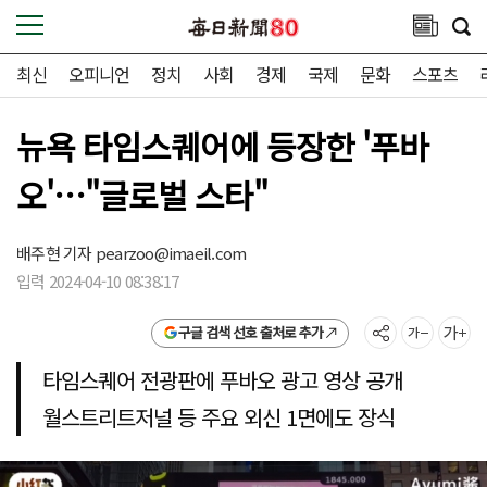
최신
오피니언
정치
사회
경제
국제
문화
스포츠
뉴욕 타임스퀘어에 등장한 '푸바
오'…"글로벌 스타"
배주현 기자
pearzoo@imaeil.com
입력 2024-04-10 08:38:17
구글 검색 선호 출처로 추가
타임스퀘어 전광판에 푸바오 광고 영상 공개
월스트리트저널 등 주요 외신 1면에도 장식