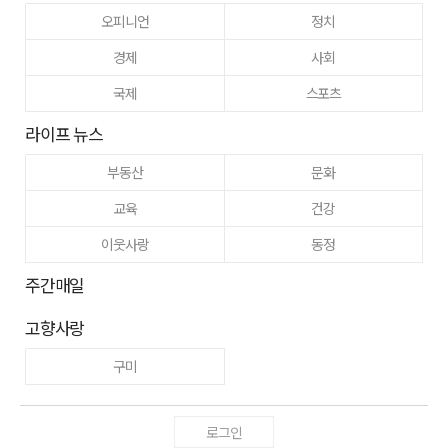
오피니언
정치
경제
사회
국제
스포츠
라이프 뉴스
부동산
문화
교육
건강
이웃사랑
동정
주간매일
고향사랑
구미
로그인