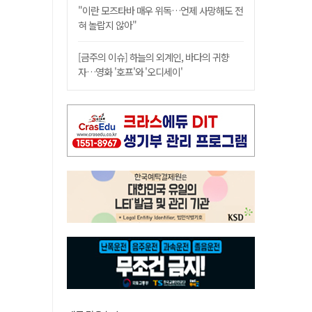
"이란 모즈타바 매우 위독…언제 사망해도 전
혀 놀랍지 않아"
[금주의 이슈] 하늘의 외계인, 바다의 귀향
자…영화 '호프'와 '오디세이'