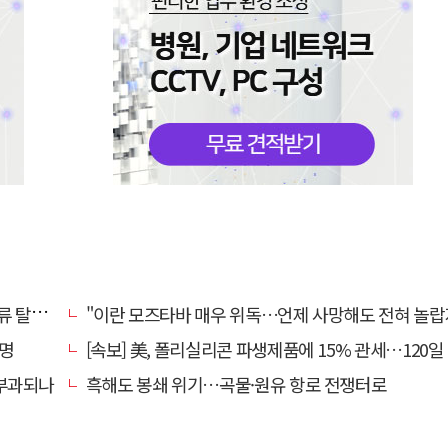
국 속도
"이란 모즈타바 매우 위독…언제 사망해도 전혀 놀랍지 않
서명
[속보] 美, 폴리실리콘 파생제품에 15% 관세…120일 뒤 
 부과되나
흑해도 봉쇄 위기…곡물·원유 항로 전쟁터로