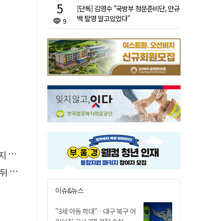
[단독] 김영수 "국방부 청문준비단, 안규
백 탈영 알고있었다"
9
아"
발효
이슈&뉴스
"3세 아동 학대"…대구 북구 어