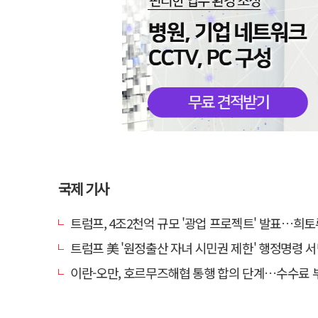
국제 기사
트럼프, 4조2천억 규모 '광업 프로젝트' 발표…희토류 탈중
트럼프 美 '원정출산 자녀 시민권 제한' 행정명령 
이란-오만, 호르무즈해협 통행 합의 단계…수수료