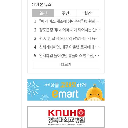
많이 본 뉴스
일간
주간
월간
"폐기 버스 개조해 청년주택" 與 황희…'딸 학비는 年 4200만원'
청도군정 '두 시어머니'가 되어서는 안된다
外人 한 달 새 8000억 담았는데…LG이노텍 목표주가는 왜 엇갈릴까
신세계사이먼, 대구 아울렛 토지매매 계약 체결… 사업 본궤도
임시휴업 들어갔던 홈플러스 영주점, 7일 영업 재개…지하 1층만 운영
SK하이닉스, 주당 375원 분기 배당 공시…"3분기 중 주주환원 방안 확정"
더보기
이의준 전 경북도 새마을봉사과장, 제28대 울릉군 부군수 취임
"상법개정해도 주주가 '봉'"…하이닉스 솔리다임 상장설에 술렁[개미와글와글]
전북 경찰 간부 '女교사 몰카' 아들 폰 부수고…"처벌 못하는 사안" 내부망에 글
노태악 출장에 부인 별도 일정 수행 직원도…보고서엔 '공식일정 참석'