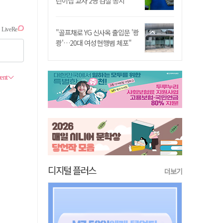
린이집 교사 2명 검찰 송치
"골프채로 YG 신사옥 출입문 '쾅
쾅'…20대 여성 현행범 체포"
디지털 플러스
더보기