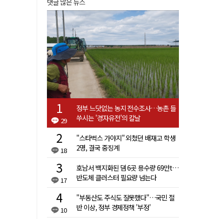
댓글 많은 뉴스
정부 느닷없는 농지 전수조사…농촌 들
쑤시는 '경자유전'의 칼날
29
"스타벅스 가야지" 외쳤던 배재고 학생
2명, 결국 중징계
18
호남서 백지화된 댐 6곳 용수량 69만t…
반도체 클러스터 필요량 넘는다
17
"부동산도 주식도 잘못했다"…국민 절
반 이상, 정부 경제정책 '부정'
10