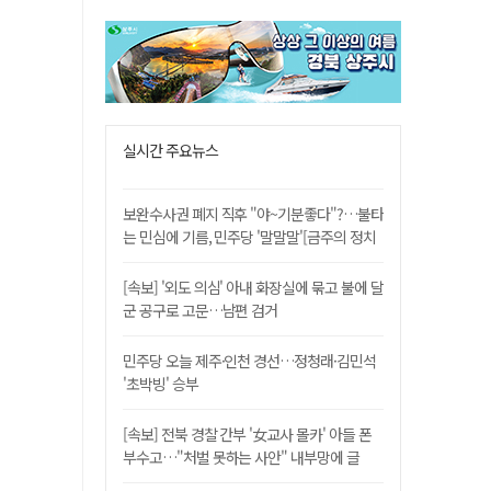
실시간 주요뉴스
보완수사권 폐지 직후 "야~기분좋다"?…불타
는 민심에 기름, 민주당 '말말말'[금주의 정치
舌전]
[속보] '외도 의심' 아내 화장실에 묶고 불에 달
군 공구로 고문…남편 검거
민주당 오늘 제주·인천 경선…정청래·김민석
'초박빙' 승부
[속보] 전북 경찰 간부 '女교사 몰카' 아들 폰
부수고…"처벌 못하는 사안" 내부망에 글