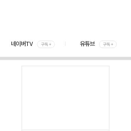
네이버TV
유튜브
구독 +
구독 +