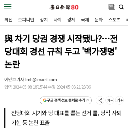
최신
오피니언
정치
사회
경제
국제
문화
스포츠
與 차기 당권 경쟁 시작됐나?…전
당대회 경선 규칙 두고 '백가쟁명'
논란
이민호 기자
lmh@imaeil.com
입력 2024-05-08 18:15:44 수정 2024-05-08 21:28:36
구글 검색 선호 출처로 추가
전당대회 시기와 당 대표를 뽑는 선거 룰, 당직 사퇴
기한 등 논란 표출