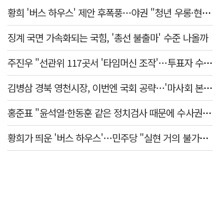
황희 '버스 하우스' 제안 후폭풍…야권 "청년 우롱·현실 괴리" 총공세
징계 국면 가속화되는 국힘, '총선 불출마' 수준 나올까
주진우 "선관위 117곳서 '타임머신 조작'…투표자 수 미리 입력"
김병삼 경북 영천시장, 이번엔 국회 공략…'마사회 본사 이전·광역교통망 확충' 요청
홍준표 "윤석열·한동훈 같은 정치검사 때문에 수사권마저 탈취 당해"
황희가 띄운 '버스 하우스'…민주당 "실현 거의 불가능, 해프닝으로 봐달라"