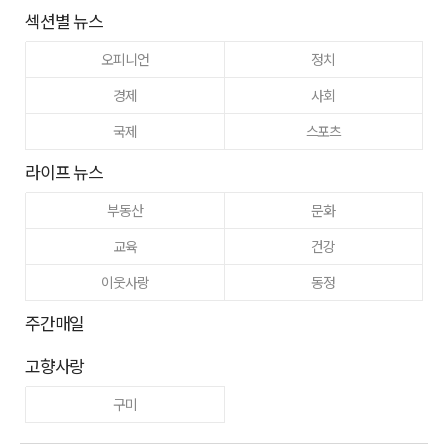
섹션별 뉴스
오피니언
정치
경제
사회
국제
스포츠
라이프 뉴스
부동산
문화
교육
건강
이웃사랑
동정
주간매일
고향사랑
구미