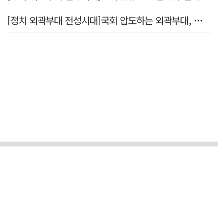
[정치 외곽부대 전성시대]국회 압도하는 외곽부대, 목소리 왜 커지나?