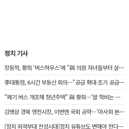
정치 기사
장동혁, 황희 '버스하우스'에 "與 의원 자녀들부터 살아보면 어떨까?"
李대통령, 6시간 부동산 회의…"공급 확대·조기 공급 과감히 실천"
"폐기 버스 개조해 청년주택" 與 황희…'딸 학비는 年 4200만원'
김병삼 경북 영천시장, 이번엔 국회 공략…'마사회 본사 이전·광역교통망 확충' 요청
[정치 외곽부대 전성시대]정치 유튜브도 변해야 한다 "화합과 존중"