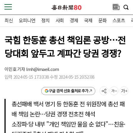
최신
오피니언
정치
사회
경제
국제
문화
스포츠
국힘 한동훈 총선 책임론 공방…전
당대회 앞두고 계파간 당권 경쟁?
이민호 기자
lmh@imaeil.com
입력 2024-05-15 17:33:38 수정 2024-05-15 20:52:08
구글 검색 선호 출처로 추가
총선패배 백서 명기 등 한동훈 전 위원장에 총선 패
배 책임 논란…당권 경쟁 전초전 해석
소장파·당 내부 "개인 책임만 물을 순 없다"…친윤·