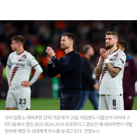
사비 알론소 레버쿠젠 감독(가운데)이 23일 아일랜드 더블린의 아비바 스
타디움에서 열린 2023-2024 UEFA 유로파리그 결승전 때 레버쿠젠이 아탈
란타에 패한 뒤 상대에게 박수를 보내고 있다. 연합뉴스