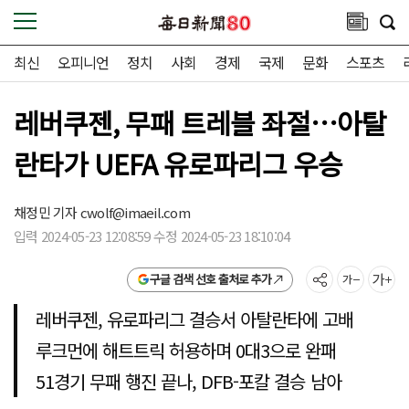
최신
오피니언
정치
사회
경제
국제
문화
스포츠
레버쿠젠, 무패 트레블 좌절…아탈
란타가 UEFA 유로파리그 우승
채정민 기자
cwolf@imaeil.com
입력 2024-05-23 12:08:59 수정 2024-05-23 18:10:04
구글 검색 선호 출처로 추가
레버쿠젠, 유로파리그 결승서 아탈란타에 고배
루크먼에 해트트릭 허용하며 0대3으로 완패
51경기 무패 행진 끝나, DFB-포칼 결승 남아