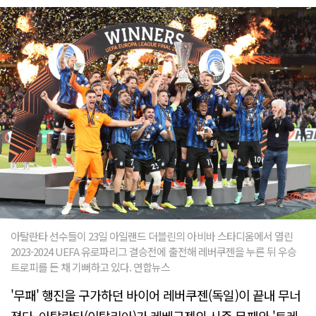
아탈란타 선수들이 23일 아일랜드 더블린의 아비바 스타디움에서 열린
2023-2024 UEFA 유로파리그 결승전에 출전해 레버쿠젠을 누른 뒤 우승
트로피를 든 채 기뻐하고 있다. 연합뉴스
'무패' 행진을 구가하던 바이어 레버쿠젠(독일)이 끝내 무너