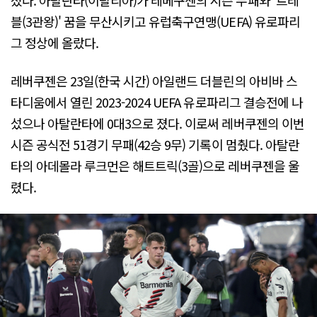
졌다. 아탈란타(이탈리아)가 레베구젠의 시즌 무패와 '트레
블(3관왕)' 꿈을 무산시키고 유럽축구연맹(UEFA) 유로파리
그 정상에 올랐다.
레버쿠젠은 23일(한국 시간) 아일랜드 더블린의 아비바 스
타디움에서 열린 2023-2024 UEFA 유로파리그 결승전에 나
섰으나 아탈란타에 0대3으로 졌다. 이로써 레버쿠젠의 이번
시즌 공식전 51경기 무패(42승 9무) 기록이 멈췄다. 아탈란
타의 아데몰라 루크먼은 해트트릭(3골)으로 레버쿠젠을 울
렸다.