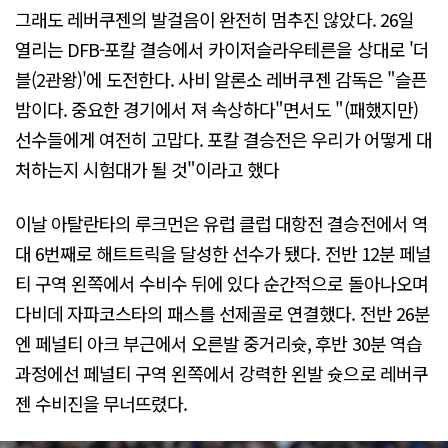
그래도 레버쿠젠의 발걸음이 완전히 멈추진 않았다. 26일
열리는 DFB-포칼 결승에서 카이저슬라우테른을 상대로 '더
블(2관왕)'에 도전한다. 사비 알론소 레버쿠젠 감독은 "슬픈
밤이다. 중요한 경기에서 져 속상하다"면서도 "(패했지만)
선수들에게 여전히 고맙다. 포칼 결승전은 우리가 어떻게 대
처하는지 시험대가 될 것"이라고 했다
이날 아탈란타의 루크먼은 유럽 클럽 대항전 결승전에서 역
대 6번째로 해트트릭을 달성한 선수가 됐다. 전반 12분 페널
티 구역 왼쪽에서 수비수 뒤에 있다 순간적으로 돌아나오며
다비데 자파코스타의 패스를 선제골로 연결했다. 전반 26분
엔 페널티 아크 부근에서 오른발 중거리슛, 후반 30분 역습
과정에선 페널티 구역 왼쪽에서 강력한 왼발 슛으로 레버쿠
젠 수비진을 무너뜨렸다.