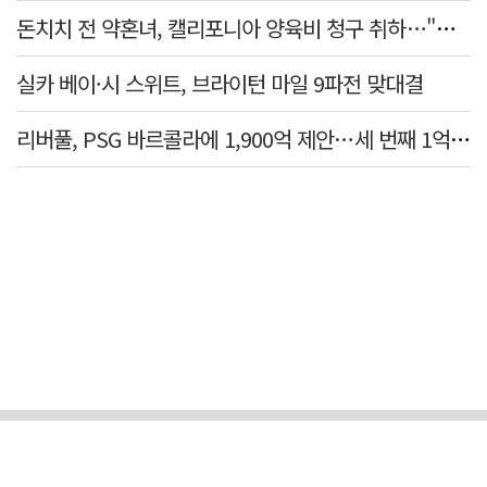
돈치치 전 약혼녀, 캘리포니아 양육비 청구 취하…"합의로 해결"
실카 베이·시 스위트, 브라이턴 마일 9파전 맞대결
리버풀, PSG 바르콜라에 1,900억 제안…세 번째 1억 파운드 영입 추진