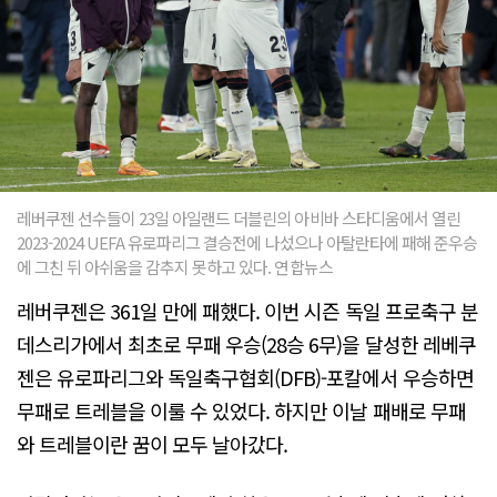
레버쿠젠 선수들이 23일 아일랜드 더블린의 아비바 스타디움에서 열린
2023-2024 UEFA 유로파리그 결승전에 나섰으나 아탈란타에 패해 준우승
에 그친 뒤 아쉬움을 감추지 못하고 있다. 연합뉴스
레버쿠젠은 361일 만에 패했다. 이번 시즌 독일 프로축구 분
데스리가에서 최초로 무패 우승(28승 6무)을 달성한 레베쿠
젠은 유로파리그와 독일축구협회(DFB)-포칼에서 우승하면
무패로 트레블을 이룰 수 있었다. 하지만 이날 패배로 무패
와 트레블이란 꿈이 모두 날아갔다.