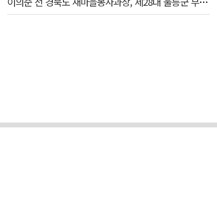
이의준 전 경북도 새마을봉사과장, 제28대 울릉군 부군수 취임