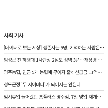
사회 기사
[데이터로 보는 세상] 생존자는 5명, 기억하는 사람은 늘었다
임성근 전 해병대 1사단장 2심도 징역 3년…채상병 순직 책임 유죄
영주농협, 인근 5개 농협에 무이자 출하선급금 11억원 지원…상생 유통망 강화
청도군정 '두 시어머니'가 되어서는 안된다
임시휴업 들어갔던 홈플러스 영주점, 7일 영업 재개…지하 1층만 운영