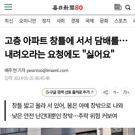
최신
오피니언
정치
사회
경제
국제
문화
스포츠
고층 아파트 창틀에 서서 담배를…
내려오라는 요청에도 "싫어요"
배주현 기자
pearzoo@imaeil.com
입력 2024-05-25 06:45:48
구글 검색 선호 출처로 추가
창틀 밟고 올라 서 있어, 몸은 아예 창밖으로 나와
낮은 안전 난간대뿐인 창밖…추락 위험 커보여