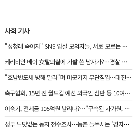
사회 기사
"정청래 죽이자" SNS 암살 모의자들, 서로 모르는 사이였다…檢송치
케리비안 베이 女탈의실에 가발 쓴 남자가?…경찰 추적 중
"호남반도체 방해 말라"며 미군기지 무단침입…대진연 회원 3명 '구속'
축구협회, 15년 전 월드컵 예선 외국인 심판 등 10여명에 '성 접대'
이승기, 전세금 105억원 날리나?…"구속된 차가원, 형사 범죄 영역"
정부 느닷없는 농지 전수조사…농촌 들쑤시는 '경자유전'의 칼날