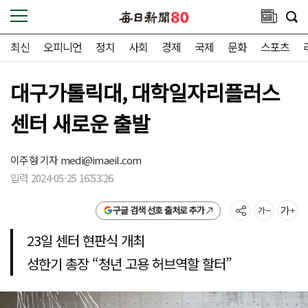
최신
오피니언
정치
사회
경제
국제
문화
스포츠
대구가톨릭대, 대학일자리플러스
센터 새로운 출발
이주형 기자
medi@imaeil.com
입력 2024-05-25 16:53:26
구글 검색 선호 출처로 추가
23일 센터 현판식 개최
성한기 총장 “청년 고용 허브역할 할터”