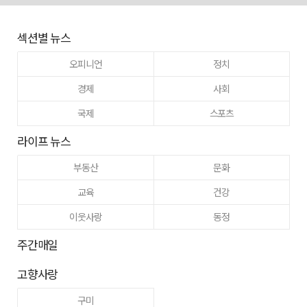
섹션별 뉴스
오피니언
정치
경제
사회
국제
스포츠
라이프 뉴스
부동산
문화
교육
건강
이웃사랑
동정
주간매일
고향사랑
구미