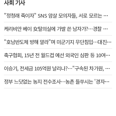
사회 기사
"정청래 죽이자" SNS 암살 모의자들, 서로 모르는 사이였다…檢송치
케리비안 베이 女탈의실에 가발 쓴 남자가?…경찰 추적 중
"호남반도체 방해 말라"며 미군기지 무단침입…대진연 회원 3명 '구속'
축구협회, 15년 전 월드컵 예선 외국인 심판 등 10여명에 '성 접대'
이승기, 전세금 105억원 날리나?…"구속된 차가원, 형사 범죄 영역"
정부 느닷없는 농지 전수조사…농촌 들쑤시는 '경자유전'의 칼날