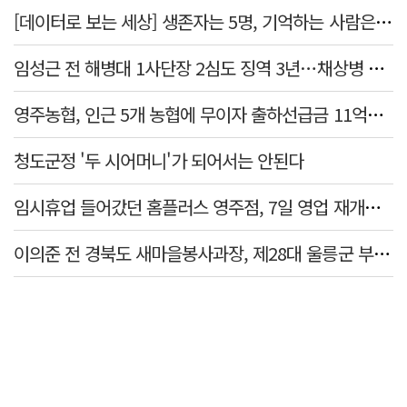
[데이터로 보는 세상] 생존자는 5명, 기억하는 사람은 늘었다
임성근 전 해병대 1사단장 2심도 징역 3년…채상병 순직 책임 유죄
영주농협, 인근 5개 농협에 무이자 출하선급금 11억원 지원…상생 유통망 강화
청도군정 '두 시어머니'가 되어서는 안된다
임시휴업 들어갔던 홈플러스 영주점, 7일 영업 재개…지하 1층만 운영
이의준 전 경북도 새마을봉사과장, 제28대 울릉군 부군수 취임