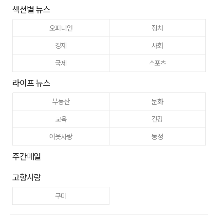
섹션별 뉴스
오피니언
정치
경제
사회
국제
스포츠
라이프 뉴스
부동산
문화
교육
건강
이웃사랑
동정
주간매일
고향사랑
구미