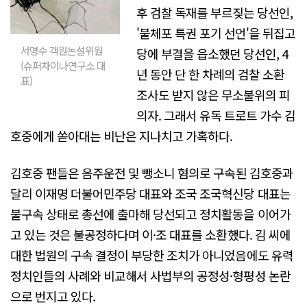
후 검찰 독재를 부르짖는 당선인,
'불체포 특권 포기 선언'을 뒤집고
서명수 객원논설위원
당에 부결을 읍소했던 당선인, 4
(슈퍼차이나연구소 대
년 동안 단 한 차례의 검찰 소환
표)
조사도 받지 않은 무소불위의 피
의자. 그래서 유독 트로트 가수 김
호중에게 쏟아대는 비난은 지나치고 가혹하다.
김호중 팬들은 음주운전 및 뺑소니 혐의로 구속된 김호중과
달리 이재명 더불어민주당 대표와 조국 조국혁신당 대표는
불구속 상태로 총선에 출마해 당선되고 정치활동을 이어가
고 있는 것은 불공정하다며 이·조 대표를 소환했다. 김 씨에
대한 법원의 구속 결정이 부당한 조치가 아니었음에도 유력
정치인들의 사례와 비교해서 사법부의 공정성·형평성 논란
으로 번지고 있다.