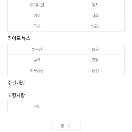
오피니언
정치
경제
사회
국제
스포츠
라이프 뉴스
부동산
문화
교육
건강
이웃사랑
동정
주간매일
고향사랑
구미
로그인