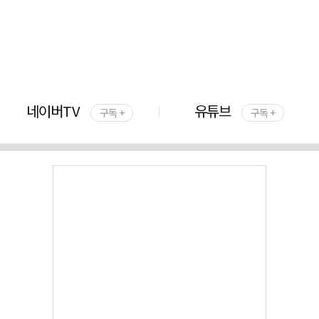
네이버TV
유튜브
구독 +
구독 +