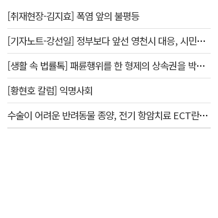
[취재현장-김지효] 폭염 앞의 불평등
[기자노트-강선일] 정부보다 앞선 영천시 대응, 시민보다 앞서선 안된다
[생활 속 법률톡] 패륜행위를 한 형제의 상속권을 박탈시킬 수 있을까요
[황현호 칼럼] 익명사회
수술이 어려운 반려동물 종양, 전기 항암치료 ECT란? [반려동물 건강톡톡]