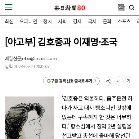
최신
오피니언
정치
사회
경제
국제
문화
스포츠
[야고부] 김호중과 이재명·조국
매일신문
jebo@imaeil.com
입력 2024-05-29 20:00:51
구글 검색 선호 출처로 추가
'김호중은 억울하다. 음주운전 하
다가 사고 내서 뺑소니친 것밖에
없는데 구속까지 한 것은 너무하
다.' 항소심에서 징역 2년 실형을
선고받고 총선에 출마해 당선된