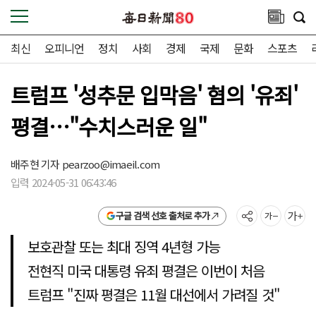
최신
오피니언
정치
사회
경제
국제
문화
스포츠
트럼프 '성추문 입막음' 혐의 '유죄'
평결…"수치스러운 일"
배주현 기자
pearzoo@imaeil.com
입력 2024-05-31 06:43:46
구글 검색 선호 출처로 추가
보호관찰 또는 최대 징역 4년형 가능
전현직 미국 대통령 유죄 평결은 이번이 처음
트럼프 "진짜 평결은 11월 대선에서 가려질 것"