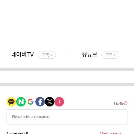
네이버TV
유튜브
구독 +
구독 +