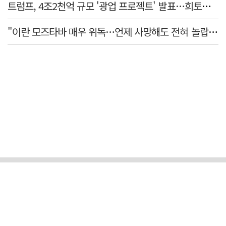
트럼프, 4조2천억 규모 '광업 프로젝트' 발표…희토류 탈중국 속도
"이란 모즈타바 매우 위독…언제 사망해도 전혀 놀랍지 않아"