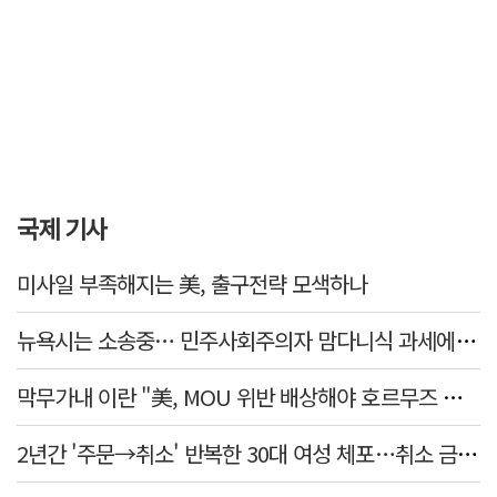
국제 기사
미사일 부족해지는 美, 출구전략 모색하나
뉴욕시는 소송중… 민주사회주의자 맘다니식 과세에 저항 잇따라
막무가내 이란 "美, MOU 위반 배상해야 호르무즈 재개방"
2년간 '주문→취소' 반복한 30대 여성 체포…취소 금액만 400억 원