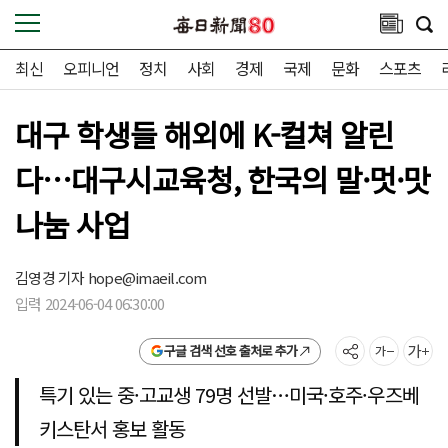
최신
오피니언
정치
사회
경제
국제
문화
스포츠
대구 학생들 해외에 K-컬쳐 알린
다…대구시교육청, 한국의 말·멋·맛
나눔 사업
김영경 기자
hope@imaeil.com
입력 2024-06-04 06:30:00
구글 검색 선호 출처로 추가
특기 있는 중·고교생 79명 선발…미국·호주·우즈베
키스탄서 홍보 활동