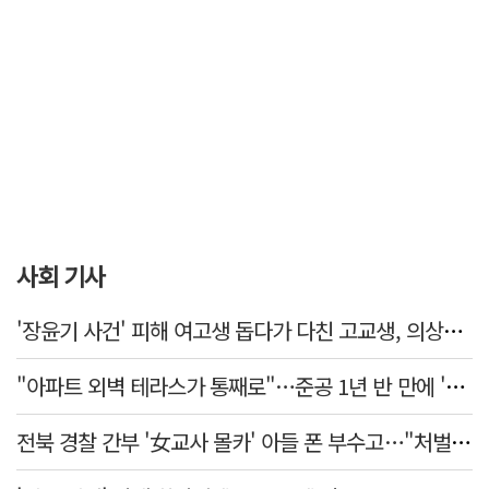
사회 기사
'장윤기 사건' 피해 여고생 돕다가 다친 고교생, 의상자 인정
"아파트 외벽 테라스가 통째로"…준공 1년 반 만에 '아찔 사고'
전북 경찰 간부 '女교사 몰카' 아들 폰 부수고…"처벌 못하는 사안" 내부망에 글