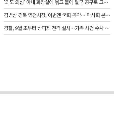
'외도 의심' 아내 화장실에 묶고 불에 달군 공구로 고문…남편 검거
김병삼 경북 영천시장, 이번엔 국회 공략…'마사회 본사 이전·광역교통망 확충' 요청
경찰, 9월 초부터 상피제 전격 실시…가족 사건 수사 못해