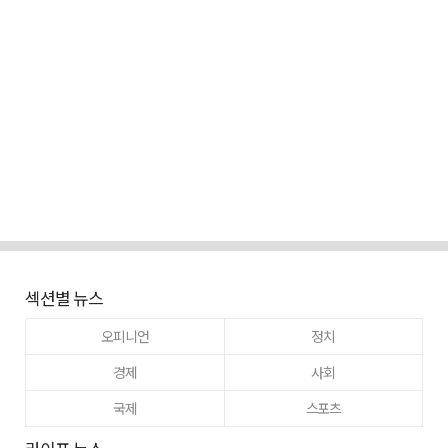
섹션별 뉴스
오피니언
정치
경제
사회
국제
스포츠