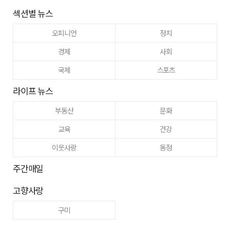
섹션별 뉴스
오피니언
정치
경제
사회
국제
스포츠
라이프 뉴스
부동산
문화
교육
건강
이웃사랑
동정
주간매일
고향사랑
구미