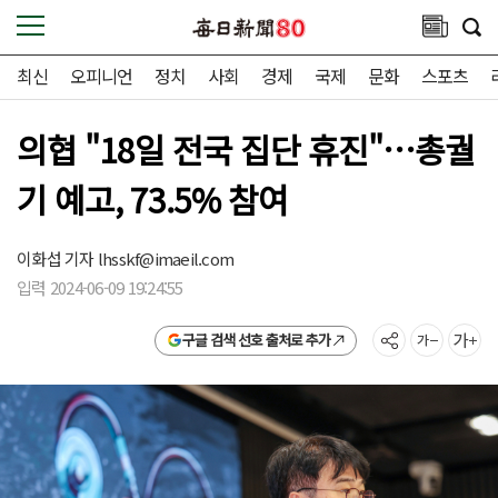
최신
오피니언
정치
사회
경제
국제
문화
스포츠
의협 "18일 전국 집단 휴진"…총궐
기 예고, 73.5% 참여
이화섭 기자
lhsskf@imaeil.com
입력 2024-06-09 19:24:55
구글 검색 선호 출처로 추가