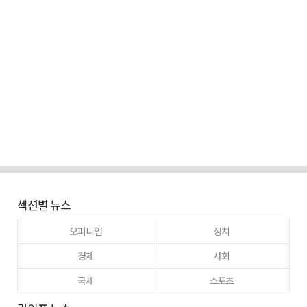
섹션별 뉴스
오피니언
정치
경제
사회
국제
스포츠