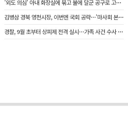
'외도 의심' 아내 화장실에 묶고 불에 달군 공구로 고문…남편 검거
김병삼 경북 영천시장, 이번엔 국회 공략…'마사회 본사 이전·광역교통망 확충' 요청
경찰, 9월 초부터 상피제 전격 실시…가족 사건 수사 못해