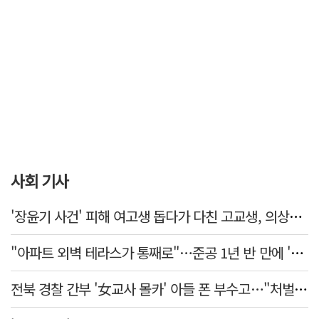
사회 기사
'장윤기 사건' 피해 여고생 돕다가 다친 고교생, 의상자 인정
"아파트 외벽 테라스가 통째로"…준공 1년 반 만에 '아찔 사고'
전북 경찰 간부 '女교사 몰카' 아들 폰 부수고…"처벌 못하는 사안" 내부망에 글